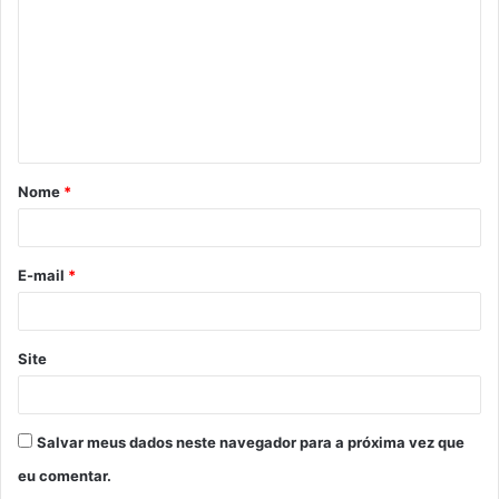
m
e
n
t
á
Nome
*
r
i
o
E-mail
*
*
Site
Salvar meus dados neste navegador para a próxima vez que
eu comentar.