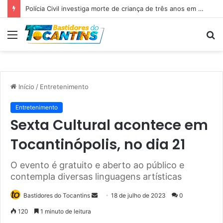
Polícia Civil investiga morte de criança de três anos em Palmas; pai é suspeito de agressão
Menu
P
p
Início
/
Entretenimento
Entretenimento
Sexta Cultural acontece em
Tocantinópolis, no dia 21
O evento é gratuito e aberto ao público e
contempla diversas linguagens artísticas
Bastidores do Tocantins
M
18 de julho de 2023
0
a
120
1 minuto de leitura
n