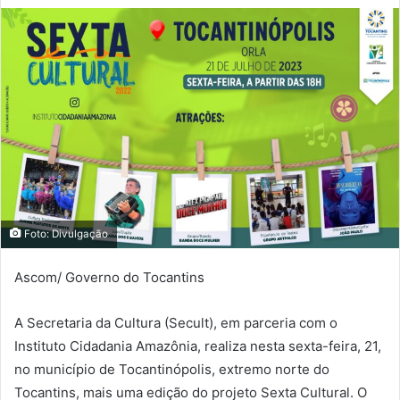
d
e
u
m
e
-
m
a
i
l
Foto: Divulgação
Ascom/ Governo do Tocantins
A Secretaria da Cultura (Secult), em parceria com o
Instituto Cidadania Amazônia, realiza nesta sexta-feira, 21,
no município de Tocantinópolis, extremo norte do
Tocantins, mais uma edição do projeto Sexta Cultural. O