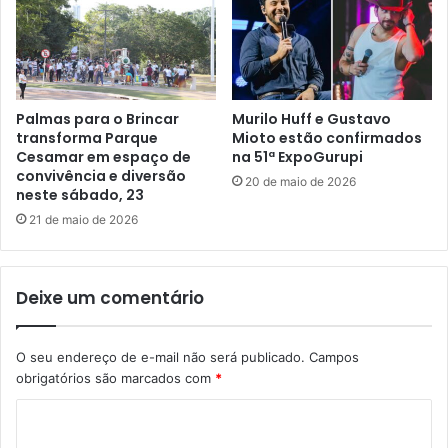
Palmas para o Brincar
Murilo Huff e Gustavo
transforma Parque
Mioto estão confirmados
Cesamar em espaço de
na 51ª ExpoGurupi
convivência e diversão
20 de maio de 2026
neste sábado, 23
21 de maio de 2026
Deixe um comentário
O seu endereço de e-mail não será publicado.
Campos
obrigatórios são marcados com
*
C
o