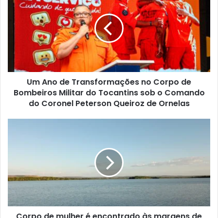
t
e
Um Ano de Transformações no Corpo de
Bombeiros Militar do Tocantins sob o Comando
do Coronel Peterson Queiroz de Ornelas
Corpo de mulher é encontrado às margens de