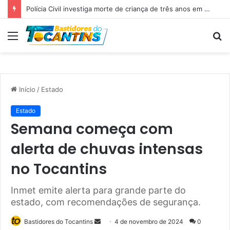
Professora Dorinha lidera disputa pelo Governo do Tocantins com 37,4% das intenções de voto, aponta pesquisa
Menu
P
p
Início
/
Estado
Estado
Semana começa com
alerta de chuvas intensas
no Tocantins
Inmet emite alerta para grande parte do
estado, com recomendações de segurança.
Bastidores do Tocantins
M
4 de novembro de 2024
0