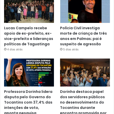
Lucas Campelo recebe
Polícia Civil investiga
apoio de ex-prefeito, ex-
morte de criança de três
vice-prefeito e lideranças
anos em Palmas; pai é
políticas de Taguatinga
suspeito de agressão
4 dias atrás
5 dias atrás
Professora Dorinha lidera
Dorinha destaca papel
disputa pelo Governo do
dos servidores públicos
Tocantins com 37,4% das
no desenvolvimento do
intenções de voto,
Tocantins durante
aponta pesquisa
encontro promovido por