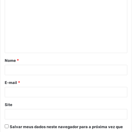
o
m
e
n
t
á
Nome
*
r
i
o
E-mail
*
*
Site
Salvar meus dados neste navegador para a próxima vez que