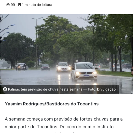
a
99
1 minuto de leitura
n
d
e
u
m
e
-
m
a
i
l
Palmas tem previsão de chuva nesta semana — Foto: Divulgação
Yasmim Rodrigues/Bastidores do Tocantins
A semana começa com previsão de fortes chuvas para a
maior parte do Tocantins. De acordo com o Instituto