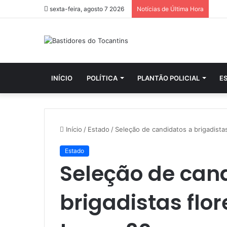
sexta-feira, agosto 7 2026
Notícias de Última Hora
INÍCIO
POLÍTICA
PLANTÃO POLICIAL
E
Início
/
Estado
/
Seleção de candidatos a brigadistas
Estado
Seleção de can
brigadistas flor