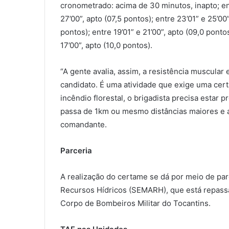
cronometrado: acima de 30 minutos, inapto; entr
27’00”, apto (07,5 pontos); entre 23’01” e 25’00”
pontos); entre 19’01” e 21’00”, apto (09,0 pontos
17’00”, apto (10,0 pontos).
“A gente avalia, assim, a resistência muscular 
candidato. É uma atividade que exige uma certa
incêndio florestal, o brigadista precisa estar 
passa de 1km ou mesmo distâncias maiores e ai
comandante.
Parceria
A realização do certame se dá por meio de pa
Recursos Hídricos (SEMARH), que está repassan
Corpo de Bombeiros Militar do Tocantins.