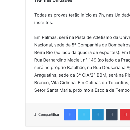
TAF nas Unidades
Todas as provas terão início às 7h, nas Uni
inscritos.
Em Palmas, será na Pista de Atletismo da Univ
Nacional, sede da 5ª Companhia de Bombeiros M
Beira Rio (ao lado da quadra de esportes). Em
Rua Bernardino Maciel, nº 149 (ao lado da Pr
será no próprio Batalhão, na Rua Deusariana A
Araguatins, sede da 3ª CIA/2º BBM, será na Pi
Branco, Vila Cidinha. Em Colinas do Tocantins
Setor Santa Maria, próximo a Escola de Tempo
Facebook
Twitter
Linkedin
Tumblr
Compartilhar