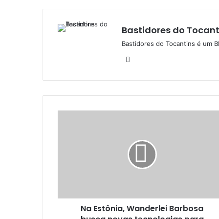
Bastidores do Tocant
Bastidores do Tocantins é um B
W
e
b
s
i
t
e
Na Estônia, Wanderlei Barbosa