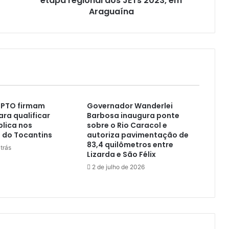
etapa regional dos JETs 2023, em
Araguaína
MPTO firmam
Governador Wanderlei
ara qualificar
Barbosa inaugura ponte
lica nos
sobre o Rio Caracol e
 do Tocantins
autoriza pavimentação de
83,4 quilômetros entre
trás
Lizarda e São Félix
2 de julho de 2026