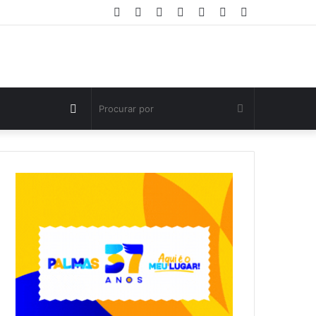
Facebook
Twitter
YouTube
Instagram
Entrar
Artigo
Barra
aleatório
Lateral
Switch
Procurar
skin
por