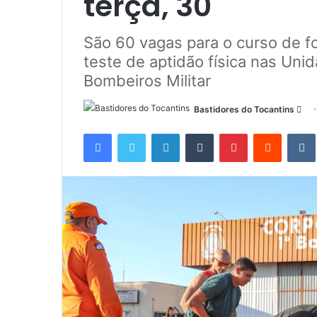
terça, 30
São 60 vagas para o curso de f
teste de aptidão física nas Un
Bombeiros Militar
Bastidores do Tocantins
M
a
Facebook
Twitter
Linkedin
Tumblr
Pinterest
Reddit
n
d
e
u
m
e
-
m
a
i
l