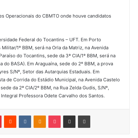
dades Operacionais do CBMTO onde houve candidatos
ersidade Federal do Tocantins – UFT. Em Porto
ilitar/1º BBM, será na Orla da Matriz, na Avenida
 Paraíso do Tocantins, sede da 3ª CIA/1º BBM, será na
aça do BASA). Em Araguaína, sede do 2º BBM, a prova
yres S/Nº, Setor das Autarquias Estaduais. Em
sta de Corrida do Estádio Municipal, na Avenida Castelo
, sede da 2ª CIA/2º BBM, na Rua Zelda Gudis, S/Nº,
 Integral Professora Odete Carvalho dos Santos.
Pinterest
Reddit
VK
OK
Pocket
Compartilhar via e-mail
Imprimir