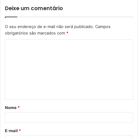
Deixe um comentário
O seu endereço de e-mail não será publicado.
Campos
obrigatórios são marcados com
*
C
o
m
e
n
t
á
Nome
*
r
i
o
E-mail
*
*