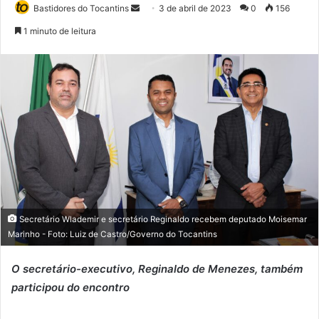
Bastidores do Tocantins
M
3 de abril de 2023
0
156
a
1 minuto de leitura
n
d
e
u
m
e
-
m
a
i
l
Secretário Wlademir e secretário Reginaldo recebem deputado Moisemar
Marinho - Foto: Luiz de Castro/Governo do Tocantins
O secretário-executivo, Reginaldo de Menezes, também
participou do encontro