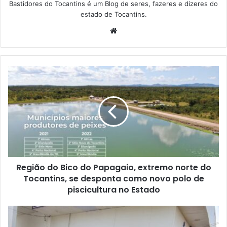
Bastidores do Tocantins é um Blog de seres, fazeres e dizeres do
estado de Tocantins.
W
e
b
s
i
t
e
Região do Bico do Papagaio, extremo norte do
Tocantins, se desponta como novo polo de
piscicultura no Estado