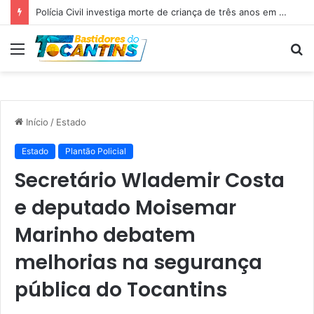
Polícia Civil investiga morte de criança de três anos em Palmas; pai é suspeito de agressão
Menu
P
p
Início
/
Estado
Estado
Plantão Policial
Secretário Wlademir Costa
e deputado Moisemar
Marinho debatem
melhorias na segurança
pública do Tocantins