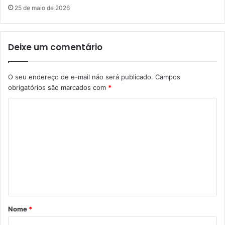
25 de maio de 2026
Deixe um comentário
O seu endereço de e-mail não será publicado.
Campos
obrigatórios são marcados com
*
C
o
m
e
n
t
á
Nome
*
r