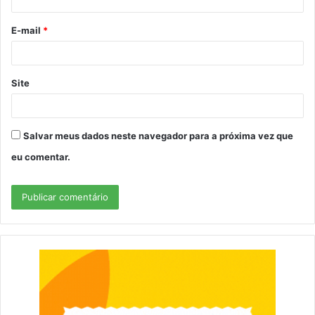
i
o
E-mail
*
*
Site
Salvar meus dados neste navegador para a próxima vez que
eu comentar.