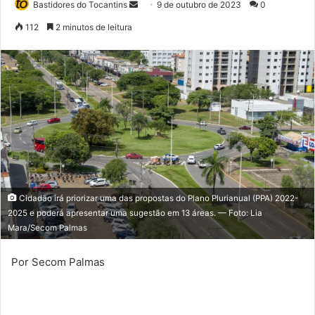
Bastidores do Tocantins
M
9 de outubro de 2023
0
a
112
2 minutos de leitura
n
d
e
u
m
e
-
m
a
i
Cidadão irá priorizar uma das propostas do Plano Plurianual (PPA) 2022-
l
2025 e poderá apresentar uma sugestão em 13 áreas. — Foto: Lia
Mara/Secom Palmas
Por Secom Palmas