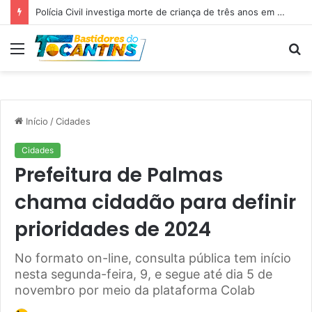
Professora Dorinha lidera disputa pelo Governo do Tocantins com 37,4% das intenções de voto, aponta pesquisa
Menu
P
p
Início
/
Cidades
Cidades
Prefeitura de Palmas
chama cidadão para definir
prioridades de 2024
No formato on-line, consulta pública tem início
nesta segunda-feira, 9, e segue até dia 5 de
novembro por meio da plataforma Colab