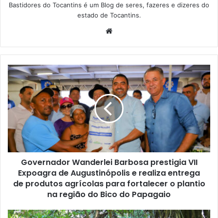
Bastidores do Tocantins é um Blog de seres, fazeres e dizeres do
estado de Tocantins.
W
e
b
s
i
t
e
Governador Wanderlei Barbosa prestigia VII
Expoagra de Augustinópolis e realiza entrega
de produtos agrícolas para fortalecer o plantio
na região do Bico do Papagaio