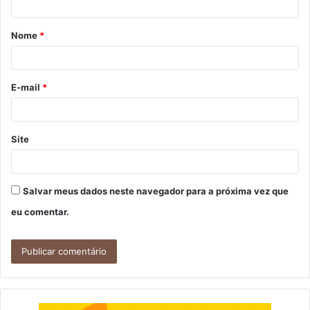
á
Nome
*
r
i
o
E-mail
*
*
Site
Salvar meus dados neste navegador para a próxima vez que
eu comentar.