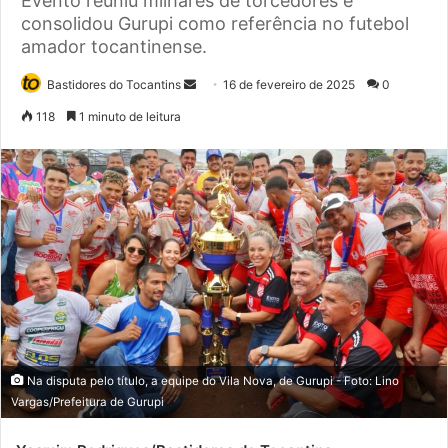
Evento reuniu milhares de torcedores e
consolidou Gurupi como referência no futebol
amador tocantinense.
Bastidores do Tocantins
M
16 de fevereiro de 2025
0
a
118
1 minuto de leitura
n
d
e
u
m
e
-
m
a
i
l
Na disputa pelo título, a equipe do Vila Nova, de Gurupi - Foto: Lino
Vargas/Prefeitura de Gurupi