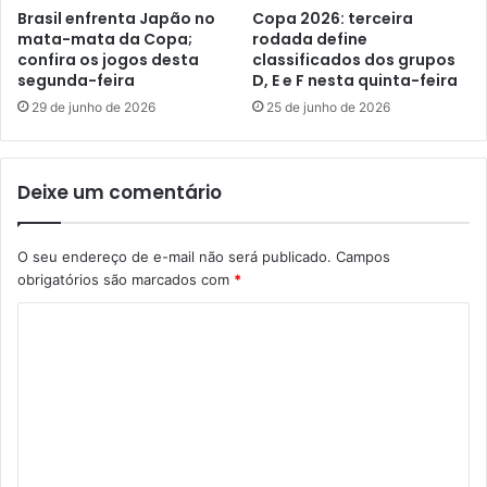
Brasil enfrenta Japão no
Copa 2026: terceira
mata-mata da Copa;
rodada define
confira os jogos desta
classificados dos grupos
segunda-feira
D, E e F nesta quinta-feira
29 de junho de 2026
25 de junho de 2026
Deixe um comentário
O seu endereço de e-mail não será publicado.
Campos
obrigatórios são marcados com
*
C
o
m
e
n
t