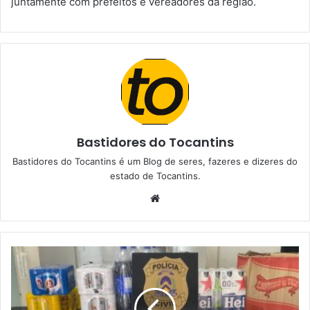
juntamente com prefeitos e vereadores da região.
Bastidores do Tocantins
Bastidores do Tocantins é um Blog de seres, fazeres e dizeres do
estado de Tocantins.
W
e
b
s
i
t
e