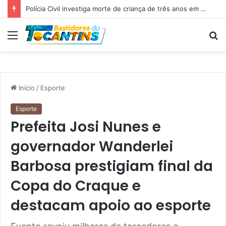
Professora Dorinha lidera disputa pelo Governo do Tocantins com 37,4% das intenções de voto, aponta pesquisa
Menu
P
p
Início
/
Esporte
Esporte
Prefeita Josi Nunes e
governador Wanderlei
Barbosa prestigiam final da
Copa do Craque e
destacam apoio ao esporte