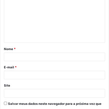
o
m
e
n
t
á
Nome
*
r
i
o
E-mail
*
*
Site
Salvar meus dados neste navegador para a próxima vez que