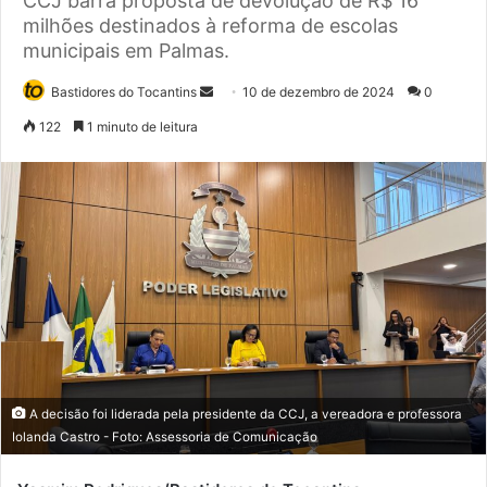
CCJ barra proposta de devolução de R$ 16
milhões destinados à reforma de escolas
municipais em Palmas.
Bastidores do Tocantins
M
10 de dezembro de 2024
0
a
122
1 minuto de leitura
n
d
e
u
m
e
-
m
a
i
l
A decisão foi liderada pela presidente da CCJ, a vereadora e professora
Iolanda Castro - Foto: Assessoria de Comunicação