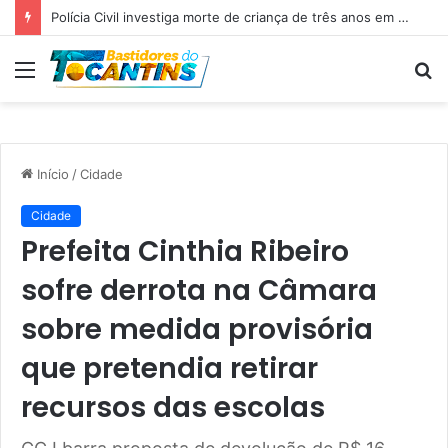
Polícia Civil investiga morte de criança de três anos em Palmas; pai é suspeito de agressão
Menu
P
p
Início
/
Cidade
Cidade
Prefeita Cinthia Ribeiro
sofre derrota na Câmara
sobre medida provisória
que pretendia retirar
recursos das escolas