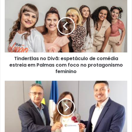
s
i
t
e
TinderElas no Divã: espetáculo de comédia
estreia em Palmas com foco no protagonismo
feminino