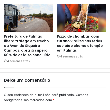
Prefeitura de Palmas
Pizza de chambari com
libera tráfego em trecho
tutano viraliza nas redes
da Avenida Siqueira
sociais e chama atenção
Campos; obra já supera
em Palmas
60% do asfalto concluído
4 semanas atrás
4 semanas atrás
Deixe um comentário
O seu endereço de e-mail não será publicado.
Campos
obrigatórios são marcados com
*
C