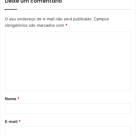
Deixe um comentário
O seu endereço de e-mail não será publicado.
Campos
obrigatórios são marcados com
*
C
o
m
e
n
t
á
Nome
*
r
i
o
E-mail
*
*