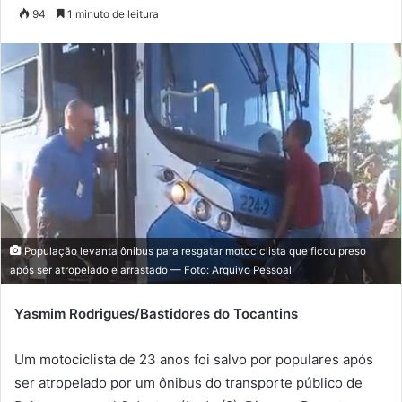
a
94
1 minuto de leitura
n
d
e
u
m
e
-
m
a
i
l
População levanta ônibus para resgatar motociclista que ficou preso
após ser atropelado e arrastado — Foto: Arquivo Pessoal
Yasmim Rodrigues/Bastidores do Tocantins
Um motociclista de 23 anos foi salvo por populares após
ser atropelado por um ônibus do transporte público de