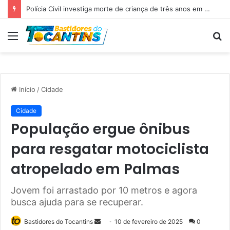
Professora Dorinha lidera disputa pelo Governo do Tocantins com 37,4% das intenções de voto, aponta pesquisa
Menu
P
p
Início
/
Cidade
Cidade
População ergue ônibus
para resgatar motociclista
atropelado em Palmas
Jovem foi arrastado por 10 metros e agora
busca ajuda para se recuperar.
Bastidores do Tocantins
M
10 de fevereiro de 2025
0