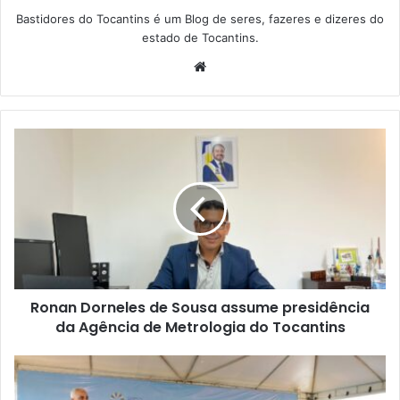
Bastidores do Tocantins é um Blog de seres, fazeres e dizeres do
estado de Tocantins.
W
e
b
s
i
t
e
Ronan Dorneles de Sousa assume presidência
da Agência de Metrologia do Tocantins