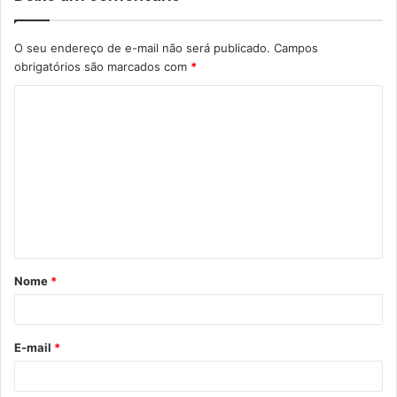
O seu endereço de e-mail não será publicado.
Campos
obrigatórios são marcados com
*
C
o
m
e
n
t
á
Nome
*
r
i
o
E-mail
*
*