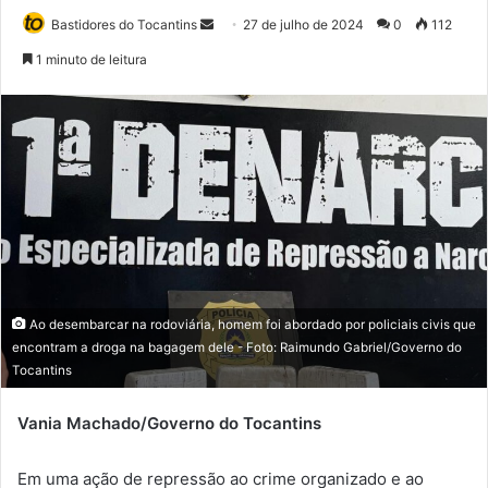
Bastidores do Tocantins
M
27 de julho de 2024
0
112
a
1 minuto de leitura
n
d
e
u
m
e
-
m
a
i
Ao desembarcar na rodoviária, homem foi abordado por policiais civis que
l
encontram a droga na bagagem dele - Foto: Raimundo Gabriel/Governo do
Tocantins
Vania Machado/Governo do Tocantins
Em uma ação de repressão ao crime organizado e ao