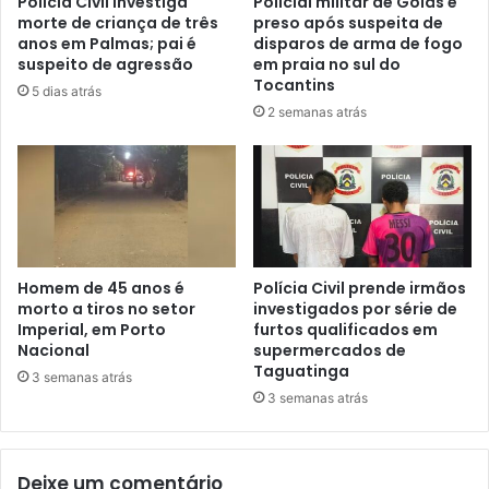
Polícia Civil investiga
Policial militar de Goiás é
morte de criança de três
preso após suspeita de
anos em Palmas; pai é
disparos de arma de fogo
suspeito de agressão
em praia no sul do
Tocantins
5 dias atrás
2 semanas atrás
Homem de 45 anos é
Polícia Civil prende irmãos
morto a tiros no setor
investigados por série de
Imperial, em Porto
furtos qualificados em
Nacional
supermercados de
Taguatinga
3 semanas atrás
3 semanas atrás
Deixe um comentário