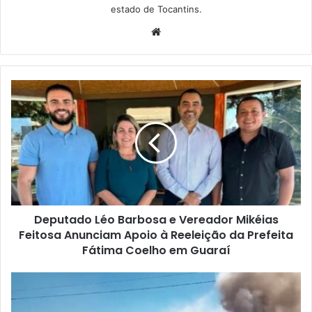
estado de Tocantins.
W
e
b
s
i
t
e
Deputado Léo Barbosa e Vereador Mikéias
Feitosa Anunciam Apoio à Reeleição da Prefeita
Fátima Coelho em Guaraí