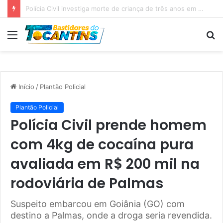
Professora Dorinha lidera disputa pelo Governo do Tocantins com 37,4% das intenções de voto, aponta pesquisa
Menu
P
p
Início
/
Plantão Policial
Plantão Policial
Polícia Civil prende homem
com 4kg de cocaína pura
avaliada em R$ 200 mil na
rodoviária de Palmas
Suspeito embarcou em Goiânia (GO) com
destino a Palmas, onde a droga seria revendida.