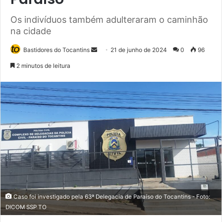
Os indivíduos também adulteraram o caminhão
na cidade
Bastidores do Tocantins
M
21 de junho de 2024
0
96
a
2 minutos de leitura
n
d
e
u
m
e
-
m
a
i
l
Caso foi investigado pela 63ª Delegacia de Paraíso do Tocantins - Foto:
DICOM SSP TO