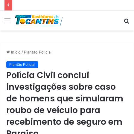
Professora Dorinha lidera disputa pelo Governo do Tocantins com 37,4% das intenções de voto, aponta pesquisa
Menu
P
p
Início
/
Plantão Policial
Plantão Policial
Polícia Civil conclui
investigações sobre caso
de homens que simularam
roubo de veículo para
recebimento de seguro em
Paraíso