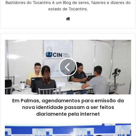
Bastidores do Tocantins é um Blog de seres, fazeres e dizeres do
estado de Tocantins.
W
e
b
s
i
t
e
Em Palmas, agendamentos para emissão da
nova identidade passam a ser feitos
diariamente pela internet