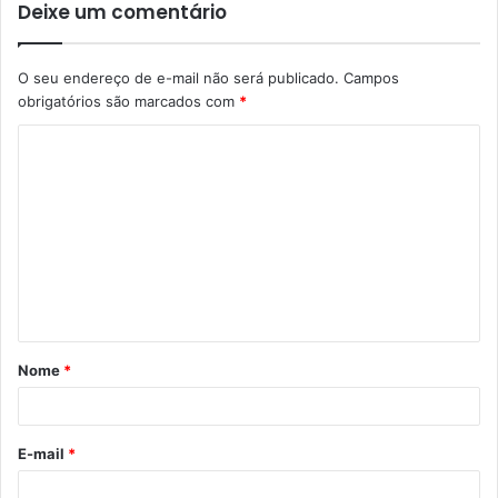
Deixe um comentário
O seu endereço de e-mail não será publicado.
Campos
obrigatórios são marcados com
*
C
o
m
e
n
t
á
Nome
*
r
i
o
E-mail
*
*