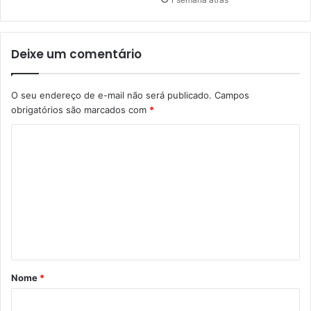
Deixe um comentário
O seu endereço de e-mail não será publicado.
Campos
obrigatórios são marcados com
*
C
o
m
e
n
t
á
Nome
*
r
i