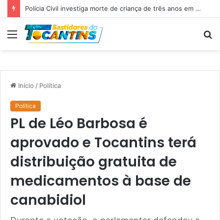
Polícia Civil investiga morte de criança de três anos em Palmas; pai é suspeito de agressão
Menu
P
p
Início
/
Política
Política
PL de Léo Barbosa é
aprovado e Tocantins terá
distribuição gratuita de
medicamentos à base de
canabidiol