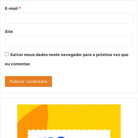
o
E-mail
*
*
Site
Salvar meus dados neste navegador para a próxima vez que
eu comentar.