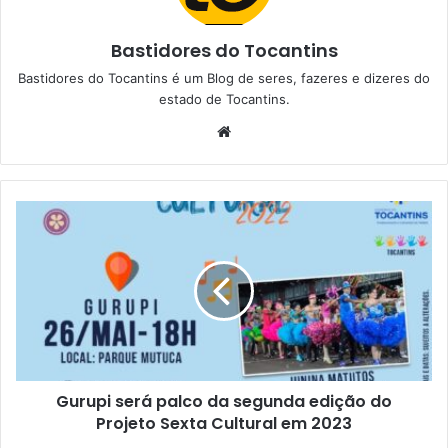
Bastidores do Tocantins
Bastidores do Tocantins é um Blog de seres, fazeres e dizeres do
estado de Tocantins.
W
e
b
s
i
t
e
Gurupi será palco da segunda edição do
Projeto Sexta Cultural em 2023