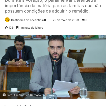
Durante a votação, o parlamentar defendeu a
importância da matéria para as famílias que não
possuem condições de adquirir o remédio.
Bastidores do Tocantins
M
25 de maio de 2023
0
a
136
1 minuto de leitura
n
d
e
u
m
e
-
m
a
i
l
Foto: Ascom/ Léo Barbosa