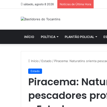
sábado, agosto 8 2026
Notícias de Última Hora
INÍCIO
POLÍTICA
PLANTÃO POLICIAL
E
Início
/
Estado
/
Piracema: Naturatins orienta pesca
Estado
Piracema: Natur
pescadores prof