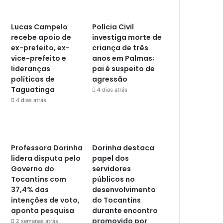
Lucas Campelo
Polícia Civil
recebe apoio de
investiga morte de
ex-prefeito, ex-
criança de três
vice-prefeito e
anos em Palmas;
lideranças
pai é suspeito de
políticas de
agressão
Taguatinga
4 dias atrás
4 dias atrás
Professora Dorinha
Dorinha destaca
lidera disputa pelo
papel dos
Governo do
servidores
Tocantins com
públicos no
37,4% das
desenvolvimento
intenções de voto,
do Tocantins
aponta pesquisa
durante encontro
promovido por
2 semanas atrás