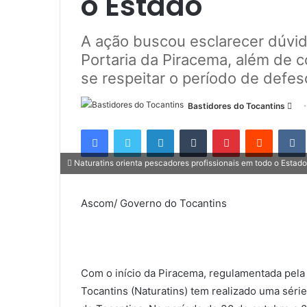
o Estado
A ação buscou esclarecer dúvi
Portaria da Piracema, além de c
se respeitar o período de defes
Bastidores do Tocantins
M
a
Facebook
Twitter
Linkedin
Tumblr
Pinterest
Reddit
n
d
Naturatins orienta pescadores profissionais em todo o Estado
e
u
Ascom/ Governo do Tocantins
m
e
-
m
a
Com o início da Piracema, regulamentada pela 
i
Tocantins (Naturatins) tem realizado uma séri
l