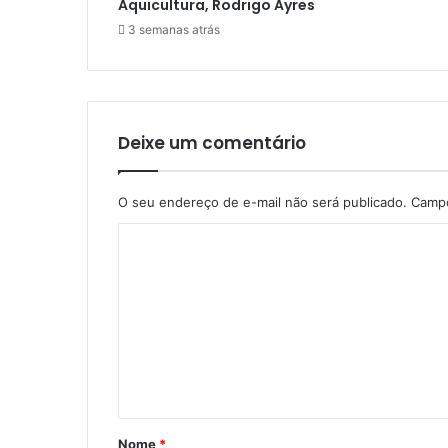
Aquicultura, Rodrigo Ayres
3 semanas atrás
Deixe um comentário
O seu endereço de e-mail não será publicado.
Campo
C
o
m
e
n
t
á
Nome
*
r