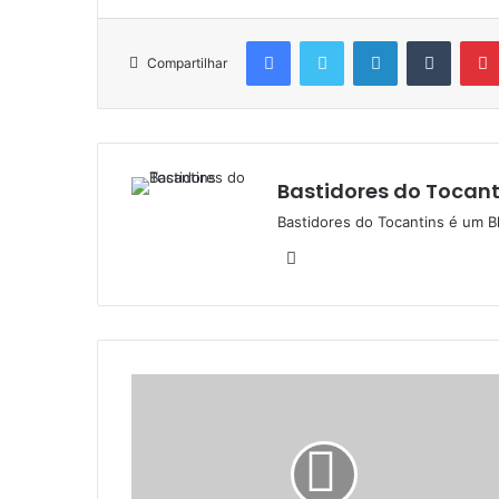
Facebook
Twitter
Linkedin
Tumblr
Compartilhar
Bastidores do Tocant
Bastidores do Tocantins é um B
W
e
b
s
i
t
e