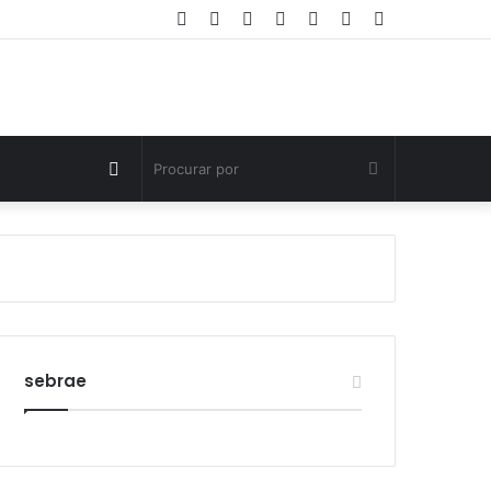
Facebook
Twitter
YouTube
Instagram
Entrar
Artigo
Barra
aleatório
Lateral
Switch
Procurar
skin
por
sebrae