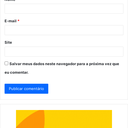
r
i
o
E-mail
*
*
Site
Salvar meus dados neste navegador para a próxima vez que
eu comentar.