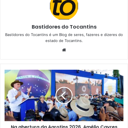
Bastidores do Tocantins
Bastidores do Tocantins é um Blog de seres, fazeres e dizeres do
estado de Tocantins.
W
e
b
s
i
t
e
Na abertura da Agrotins 2026, Amélio Cayres