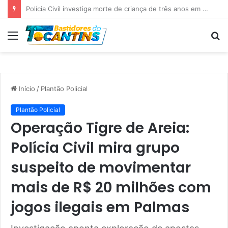
Professora Dorinha lidera disputa pelo Governo do Tocantins com 37,4% das intenções de voto, aponta pesquisa
Menu
P
p
Início
/
Plantão Policial
Plantão Policial
Operação Tigre de Areia:
Polícia Civil mira grupo
suspeito de movimentar
mais de R$ 20 milhões com
jogos ilegais em Palmas