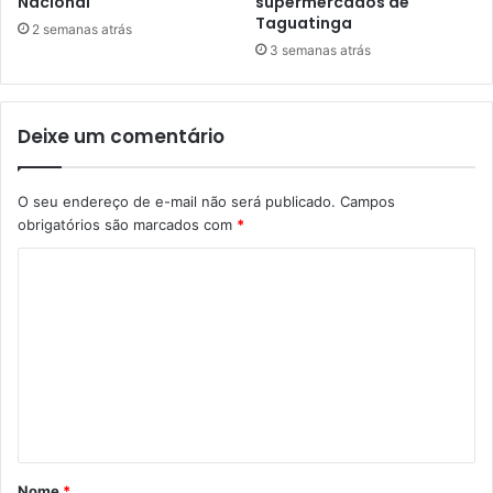
Nacional
supermercados de
Taguatinga
2 semanas atrás
3 semanas atrás
Deixe um comentário
O seu endereço de e-mail não será publicado.
Campos
obrigatórios são marcados com
*
C
o
m
e
n
t
á
Nome
*