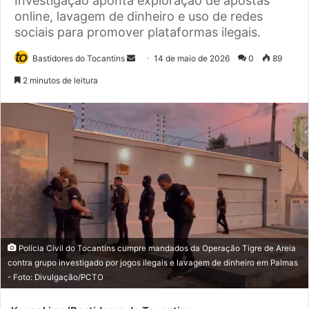
Investigação aponta exploração de apostas
online, lavagem de dinheiro e uso de redes
sociais para promover plataformas ilegais.
Bastidores do Tocantins
M
14 de maio de 2026
0
89
a
2 minutos de leitura
n
d
e
u
m
e
-
m
a
i
Polícia Civil do Tocantins cumpre mandados da Operação Tigre de Areia
l
contra grupo investigado por jogos ilegais e lavagem de dinheiro em Palmas
- Foto: Divulgação/PCTO