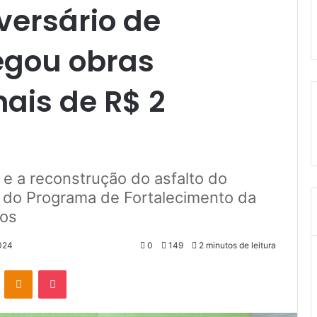
iversário de
egou obras
ais de R$ 2
e a reconstrução do asfalto do
 do Programa de Fortalecimento da
gos
2024
0
149
2 minutos de leitura
VK
OK
Pocket