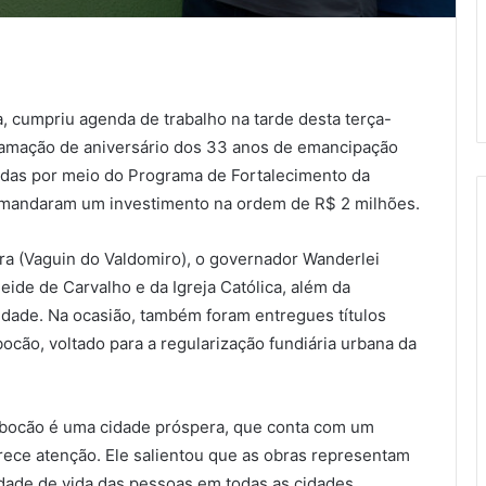
, cumpriu agenda de trabalho na tarde desta terça-
gramação de aniversário dos 33 anos de emancipação
zadas por meio do Programa de Fortalecimento da
mandaram um investimento na ordem de R$ 2 milhões.
ra (Vaguin do Valdomiro), o governador Wanderlei
ide de Carvalho e da Igreja Católica, além da
cidade. Na ocasião, também foram entregues títulos
cão, voltado para a regularização fundiária urbana da
bocão é uma cidade próspera, que conta com um
rece atenção. Ele salientou que as obras representam
dade de vida das pessoas em todas as cidades