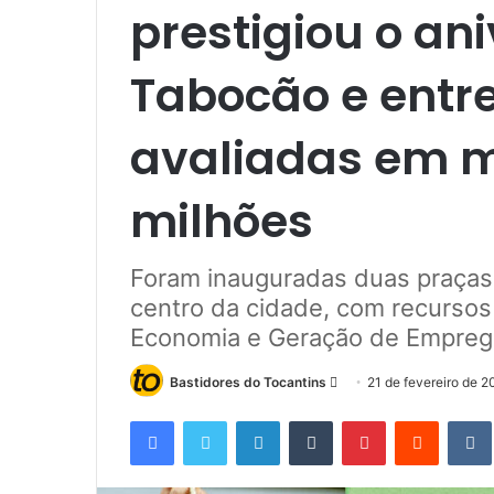
prestigiou o an
Tabocão e entr
avaliadas em m
milhões
Foram inauguradas duas praças 
centro da cidade, com recursos
Economia e Geração de Empre
Bastidores do Tocantins
M
21 de fevereiro de 
a
Facebook
Twitter
Linkedin
Tumblr
Pinterest
Reddit
n
d
e