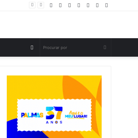
Facebook
Twitter
YouTube
Instagram
Entrar
Artigo
Barra
Polícia Civil investiga morte de criança de três anos em Palmas; pai é suspeito de agressão
aleatório
Lateral
Switch
Procurar
skin
por