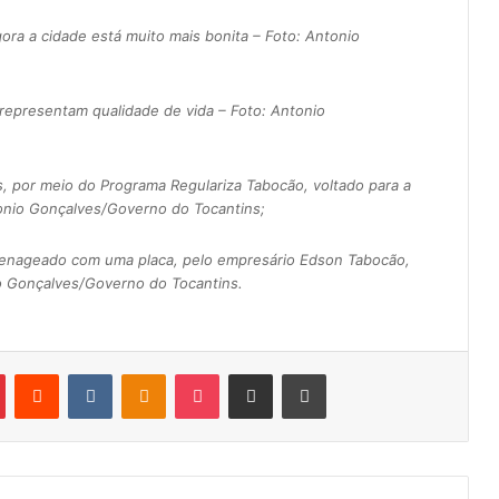
ora a cidade está muito mais bonita – Foto: Antonio
representam qualidade de vida – Foto: Antonio
, por meio do Programa Regulariza Tabocão, voltado para a
tonio Gonçalves/Governo do Tocantins;
menageado com uma placa, pelo empresário Edson Tabocão,
io Gonçalves/Governo do Tocantins.
Pinterest
Reddit
VK
OK
Pocket
Compartilhar via e-mail
Imprimir