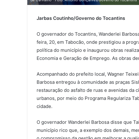
de Carvalho - Foto: Antonio Gonçalves/Governo do Tocantins
Jarbas Coutinho/Governo do Tocantins
O governador do Tocantins, Wanderlei Barbosa
feira, 20, em Tabocão, onde prestigiou a pro
política do município e inaugurou obras reali
Economia e Geração de Emprego. As obras de
Acompanhado do prefeito local, Wagner Teixei
Barbosa entregou à comunidade as praças Sisle
restauração do asfalto de ruas e avenidas da 
urbanos, por meio do Programa Regulariza Tabo
cidade.
O governador Wanderlei Barbosa disse que Ta
município rico que, a exemplo dos demais, me
o compromisso da gestão em melhorar a quali