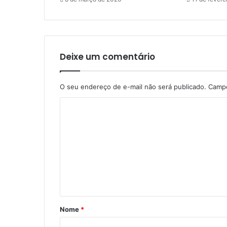
Deixe um comentário
O seu endereço de e-mail não será publicado.
Campo
C
o
m
e
n
t
á
Nome
*
r
i