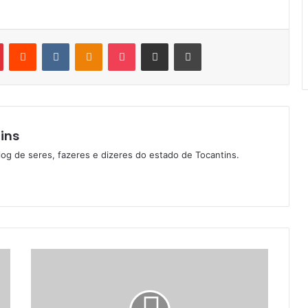
Pinterest
Reddit
VK
OK
Pocket
Compartilhar via e-mail
Imprimir
ins
log de seres, fazeres e dizeres do estado de Tocantins.