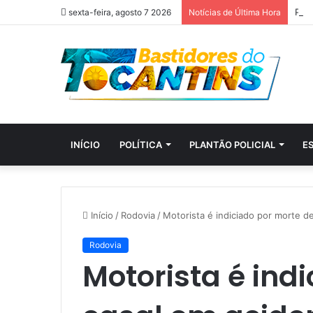
sexta-feira, agosto 7 2026
Notícias de Última Hora
INÍCIO
POLÍTICA
PLANTÃO POLICIAL
E
Início
/
Rodovia
/
Motorista é indiciado por morte d
Rodovia
Motorista é ind