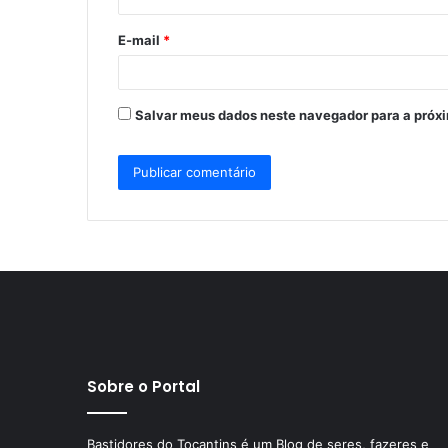
o
E-mail
*
*
Salvar meus dados neste navegador para a próx
Sobre o Portal
Bastidores do Tocantins é um Blog de seres, fazeres e