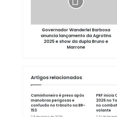
Governador Wanderlei Barbosa
anuncia lançamento da Agrotins
2025 e show da dupla Bruno e
Marrone
Artigos relacionados
Caminhoneiro é preso após
PRF inicia
manobras perigosas e
2026 no T
confusão no trânsito na BR-
no combat
153
volante
8 de março de 2026
11 de fevere