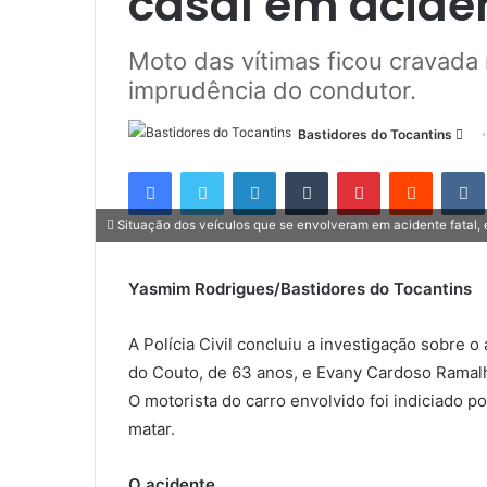
casal em acide
Moto das vítimas ficou cravada 
imprudência do condutor.
Bastidores do Tocantins
M
a
Facebook
Twitter
Linkedin
Tumblr
Pinterest
Reddit
n
d
Situação dos veículos que se envolveram em acidente fatal, 
e
u
Yasmim Rodrigues/Bastidores do Tocantins
m
e
A Polícia Civil concluiu a investigação sobre
-
m
do Couto, de 63 anos, e Evany Cardoso Ramalh
a
O motorista do carro envolvido foi indiciado 
i
matar.
l
O acidente