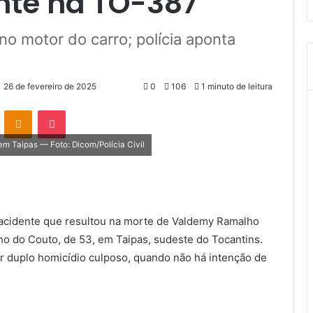
nte na TO-387
no motor do carro; polícia aponta
26 de fevereiro de 2025
0
106
1 minuto de leitura
VK
OK
Pocket
em Taipas — Foto: Dicom/Polícia Civil
 o acidente que resultou na morte de Valdemy Ramalho
o do Couto, de 53, em Taipas, sudeste do Tocantins.
por duplo homicídio culposo, quando não há intenção de