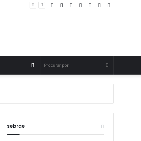
Facebook
Twitter
YouTube
Instagram
Entrar
Artigo
Barra
Polícia Civil investiga morte de criança de três anos em Palmas; pai é suspeito de agressão
aleatório
Lateral
Switch
Procurar
skin
por
sebrae