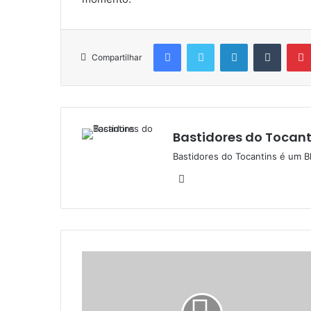
Facebook
Twitter
Linkedin
Tumblr
Compartilhar
Bastidores do Tocant
Bastidores do Tocantins é um B
W
e
b
s
i
t
e