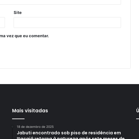
Site
ima vez que eu comentar.
Mais visitadas
Ú
18 de dezembro de 2025
Jabuti encontrado sob piso de residência em
Itacajá retorna à natureza após sete meses de