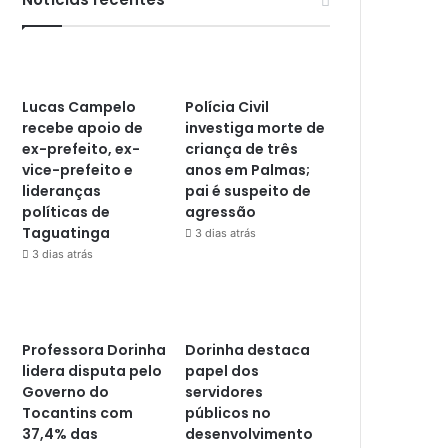
Lucas Campelo
Polícia Civil
recebe apoio de
investiga morte de
ex-prefeito, ex-
criança de três
vice-prefeito e
anos em Palmas;
lideranças
pai é suspeito de
políticas de
agressão
Taguatinga
3 dias atrás
3 dias atrás
Professora Dorinha
Dorinha destaca
lidera disputa pelo
papel dos
Governo do
servidores
Tocantins com
públicos no
37,4% das
desenvolvimento