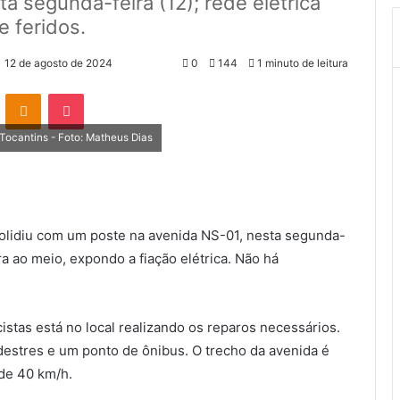
 segunda-feira (12); rede elétrica
 feridos.
12 de agosto de 2024
0
144
1 minuto de leitura
VK
OK
Pocket
Tocantins - Foto: Matheus Dias
colidiu com um poste na avenida NS-01, nesta segunda-
tra ao meio, expondo a fiação elétrica. Não há
istas está no local realizando os reparos necessários.
destres e um ponto de ônibus. O trecho da avenida é
 de 40 km/h.