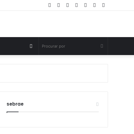
Facebook
Twitter
YouTube
Instagram
Entrar
Artigo
Barra
aleatório
Lateral
Switch
Procurar
skin
por
sebrae