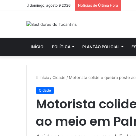
domingo, agosto 9 2026
Notícias de Última Hora
INÍCIO
POLÍTICA
PLANTÃO POLICIAL
E
Início
/
Cidade
/
Motorista colide e quebra poste a
Cidade
Motorista colid
ao meio em Pa