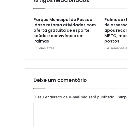
Artigos relacionados
Parque Municipal da Pessoa
Palmas ext
Idosa retoma atividades com
de assess
oferta gratuita de esporte,
após rec
saúde e convivência em
MPTO, mas 
Palmas
postos
5 dias atrás
4 semanas a
Deixe um comentário
O seu endereço de e-mail não será publicado.
Campo
C
o
m