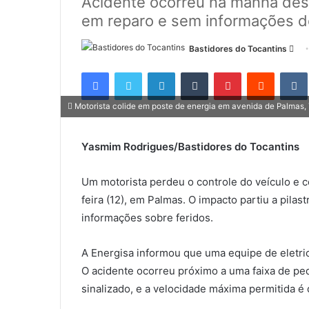
Acidente ocorreu na manhã desta
em reparo e sem informações de
Bastidores do Tocantins
M
a
Facebook
Twitter
Linkedin
Tumblr
Pinterest
Reddit
n
d
Motorista colide em poste de energia em avenida de Palmas, 
e
u
Yasmim Rodrigues/Bastidores do Tocantins
m
e
Um motorista perdeu o controle do veículo e 
-
m
feira (12), em Palmas. O impacto partiu a pilas
a
informações sobre feridos.
i
l
A Energisa informou que uma equipe de eletric
O acidente ocorreu próximo a uma faixa de pe
sinalizado, e a velocidade máxima permitida é