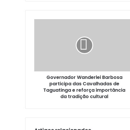
b
s
i
t
e
Governador Wanderlei Barbosa
participa das Cavalhadas de
Taguatinga e reforça importância
da tradição cultural