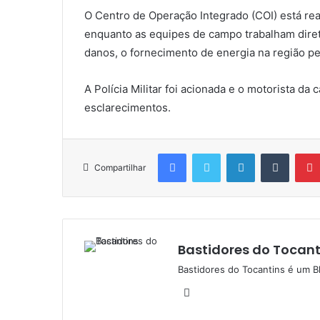
O Centro de Operação Integrado (COI) está real
enquanto as equipes de campo trabalham diret
danos, o fornecimento de energia na região p
A Polícia Militar foi acionada e o motorista d
esclarecimentos.
Facebook
Twitter
Linkedin
Tumblr
Compartilhar
Bastidores do Tocant
Bastidores do Tocantins é um B
W
e