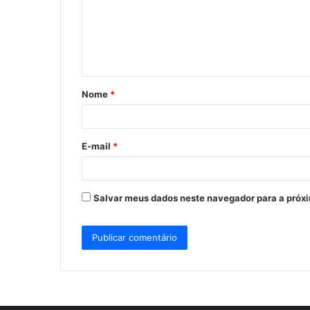
e
n
t
á
Nome
*
r
i
o
E-mail
*
*
Salvar meus dados neste navegador para a próx