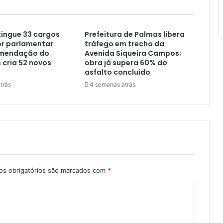
ingue 33 cargos
Prefeitura de Palmas libera
or parlamentar
tráfego em trecho da
omendação do
Avenida Siqueira Campos;
cria 52 novos
obra já supera 60% do
asfalto concluído
trás
4 semanas atrás
s obrigatórios são marcados com
*