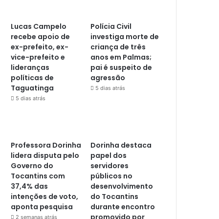
Lucas Campelo
Polícia Civil
recebe apoio de
investiga morte de
ex-prefeito, ex-
criança de três
vice-prefeito e
anos em Palmas;
lideranças
pai é suspeito de
políticas de
agressão
Taguatinga
5 dias atrás
5 dias atrás
Professora Dorinha
Dorinha destaca
lidera disputa pelo
papel dos
Governo do
servidores
Tocantins com
públicos no
37,4% das
desenvolvimento
intenções de voto,
do Tocantins
aponta pesquisa
durante encontro
promovido por
2 semanas atrás