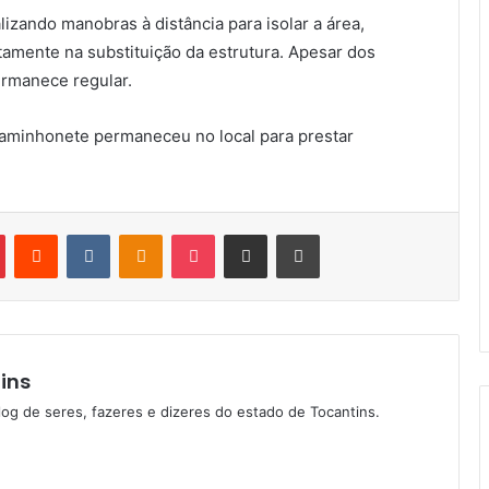
izando manobras à distância para isolar a área,
amente na substituição da estrutura. Apesar dos
ermanece regular.
a caminhonete permaneceu no local para prestar
Pinterest
Reddit
VK
OK
Pocket
Compartilhar via e-mail
Imprimir
ins
log de seres, fazeres e dizeres do estado de Tocantins.