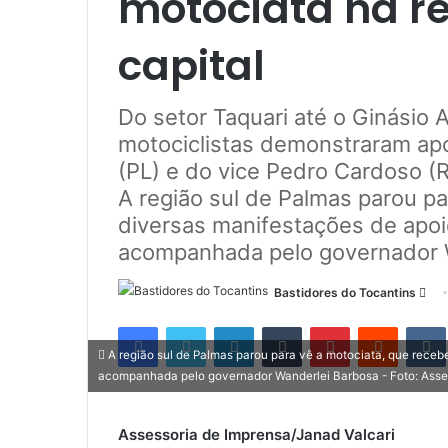
motociata na re
capital
Do setor Taquari até o Ginásio 
motociclistas demonstraram apo
(PL) e do vice Pedro Cardoso (Re
A região sul de Palmas parou p
diversas manifestações de apoio
acompanhada pelo governador 
Bastidores do Tocantins
M
a
Facebook
Twitter
Linkedin
Tumblr
Pinterest
Reddit
n
A região sul de Palmas parou para vê a motociata, que recebe
d
acompanhada pelo governador Wanderlei Barbosa - Foto: Asses
e
u
Assessoria de Imprensa/Janad Valcari
m