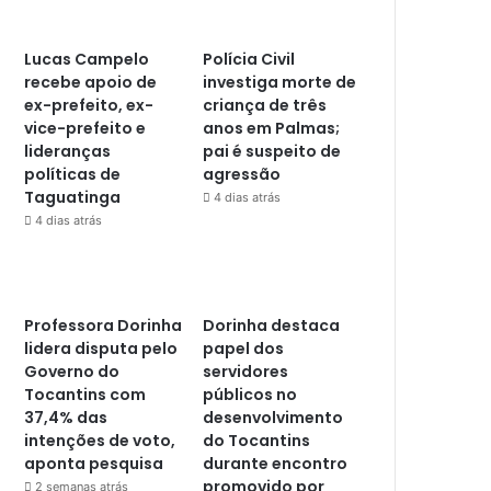
Lucas Campelo
Polícia Civil
recebe apoio de
investiga morte de
ex-prefeito, ex-
criança de três
vice-prefeito e
anos em Palmas;
lideranças
pai é suspeito de
políticas de
agressão
Taguatinga
4 dias atrás
4 dias atrás
Professora Dorinha
Dorinha destaca
lidera disputa pelo
papel dos
Governo do
servidores
Tocantins com
públicos no
37,4% das
desenvolvimento
intenções de voto,
do Tocantins
aponta pesquisa
durante encontro
promovido por
2 semanas atrás