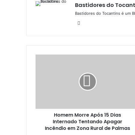
Bastidores do Tocant
Bastidores do Tocantins é um B
W
e
b
s
i
t
e
Homem Morre Após 15 Dias
Internado Tentando Apagar
Incêndio em Zona Rural de Palmas