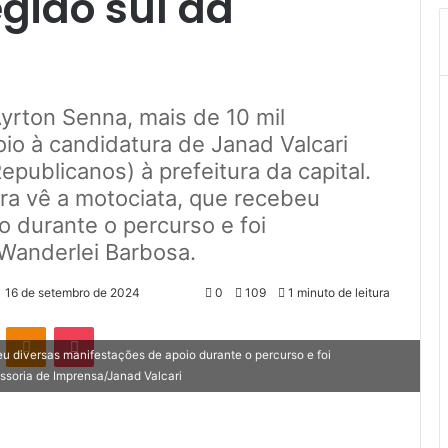
gião sul da
Ayrton Senna, mais de 10 mil
io à candidatura de Janad Valcari
publicanos) à prefeitura da capital.
ara vê a motociata, que recebeu
 durante o percurso e foi
Wanderlei Barbosa.
16 de setembro de 2024
0
109
1 minuto de leitura
VK
OK
Pocket
u diversas manifestações de apoio durante o percurso e foi
soria de Imprensa/Janad Valcari