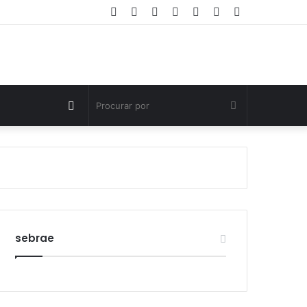
Facebook
Twitter
YouTube
Instagram
Entrar
Artigo
Barra
aleatório
Lateral
Switch
Procurar
skin
por
sebrae