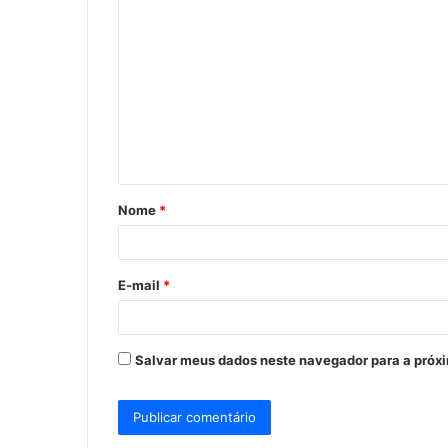
C
o
m
e
n
t
á
Nome
*
r
i
o
E-mail
*
*
Salvar meus dados neste navegador para a próx