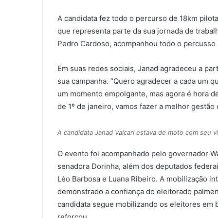
e
A candidata fez todo o percurso de 18km pilo
-
m
que representa parte da sua jornada de trabalh
a
Pedro Cardoso, acompanhou todo o percusso a
i
l
Em suas redes sociais, Janad agradeceu a par
sua campanha. “Quero agradecer a cada um que
um momento empolgante, mas agora é hora de mu
de 1º de janeiro, vamos fazer a melhor gestão 
A candidata Janad Valcari estava de moto com seu vi
O evento foi acompanhado pelo governador Wa
senadora Dorinha, além dos deputados federai
Léo Barbosa e Luana Ribeiro. A mobilização int
demonstrado a confiança do eleitorado palme
candidata segue mobilizando os eleitores em b
reforçou.