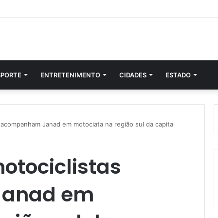
SPORTE
ENTRETENIMENTO
CIDADES
ESTADO
s acompanham Janad em motociata na região sul da capital
motociclistas
Janad em