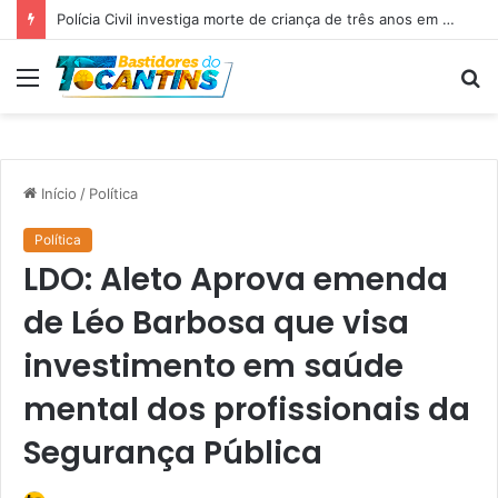
Professora Dorinha lidera disputa pelo Governo do Tocantins com 37,4% das intenções de voto, aponta pesquisa
Menu
P
p
Início
/
Política
Política
LDO: Aleto Aprova emenda
de Léo Barbosa que visa
investimento em saúde
mental dos profissionais da
Segurança Pública