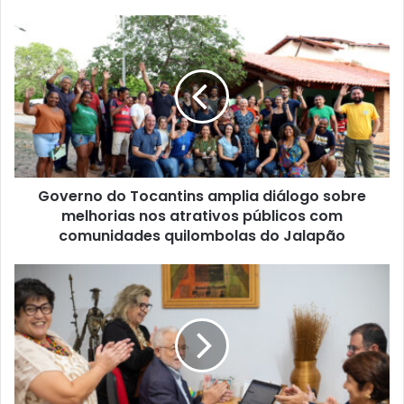
s
i
t
e
Governo do Tocantins amplia diálogo sobre
melhorias nos atrativos públicos com
comunidades quilombolas do Jalapão