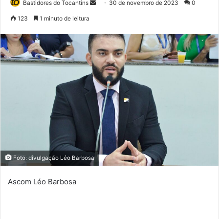
Bastidores do Tocantins
M
30 de novembro de 2023
0
a
123
1 minuto de leitura
n
d
e
u
m
e
-
m
a
i
l
Foto: divulgação Léo Barbosa
Ascom Léo Barbosa