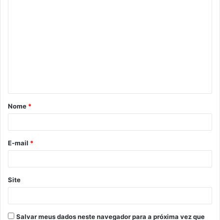
C
o
m
e
n
t
á
Nome
*
r
i
o
E-mail
*
*
Site
Salvar meus dados neste navegador para a próxima vez que