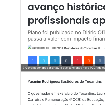
avanço históric
profissionais 
Plano foi publicado no Diário Ofi
passa a valer com impacto fina
Bastidores do Tocantins
M
a
Facebook
Twitter
Linkedin
Tumblr
Pinterest
Reddit
n
d
Governador após assinatura que sancionou novo PCCR da ed
e
u
Yasmim Rodrigues/Bastidores do Tocantins
m
e
O governador em exercício do Tocantins, Laur
-
m
Carreira e Remuneração (PCCR) da Educação, 
a