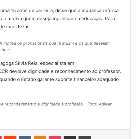
ma 15 anos de carreira, disse que a mudança reforça
la e motiva quem deseja ingressar na educação. Para
de incertezas.
 motiva os profissionais que já atuam e os que desejam
tins;
goga Sílvia Reis, especialista em
CR devolve dignidade e reconhecimento ao professor.
l quando o Estado garante suporte financeiro adequado
e reconhecimento e dignidade à profissão – Foto: Adilvan
Pinterest
Reddit
VK
OK
Pocket
Compartilhar via e-mail
Imprimir