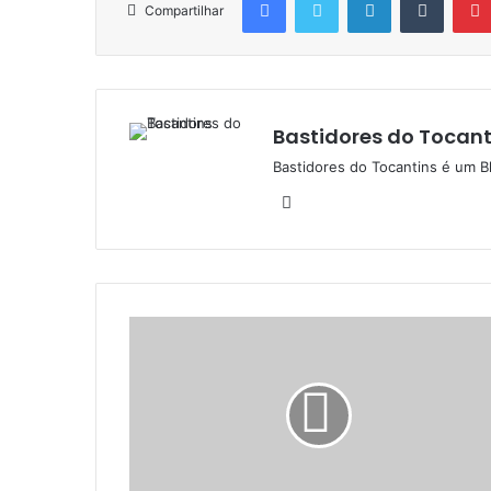
Compartilhar
Bastidores do Tocant
Bastidores do Tocantins é um B
W
e
b
s
i
t
e