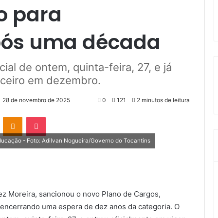
o para
após uma década
cial de ontem, quinta-feira, 27, e já
nceiro em dezembro.
28 de novembro de 2025
0
121
2 minutos de leitura
VK
OK
Pocket
ucação - Foto: Adilvan Nogueira/Governo do Tocantins
ez Moreira, sancionou o novo Plano de Cargos,
encerrando uma espera de dez anos da categoria. O