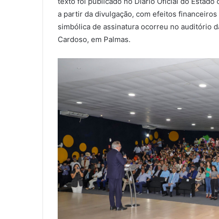
texto foi publicado no Diário Oficial do Estado
i
a partir da divulgação, com efeitos financeiro
l
simbólica de assinatura ocorreu no auditório d
Cardoso, em Palmas.