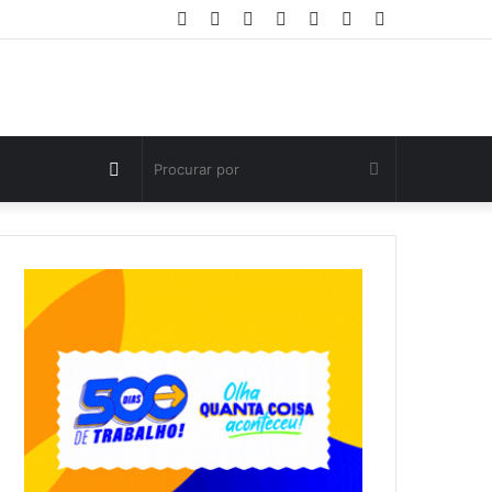
Facebook
Twitter
YouTube
Instagram
Entrar
Artigo
Barra
aleatório
Lateral
Switch
Procurar
skin
por