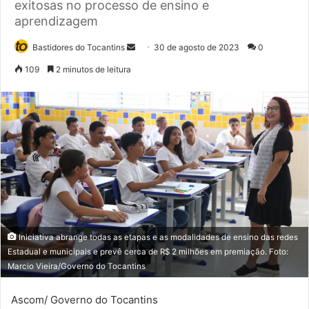
exitosas no processo de ensino e
aprendizagem
Bastidores do Tocantins
M
30 de agosto de 2023
0
a
109
2 minutos de leitura
n
d
e
u
m
e
-
m
a
i
Iniciativa abrange todas as etapas e as modalidades de ensino das redes
l
Estadual e municipais e prevê cerca de R$ 2 milhões em premiação. Foto:
Marcio Vieira/Governo do Tocantins
Ascom/ Governo do Tocantins