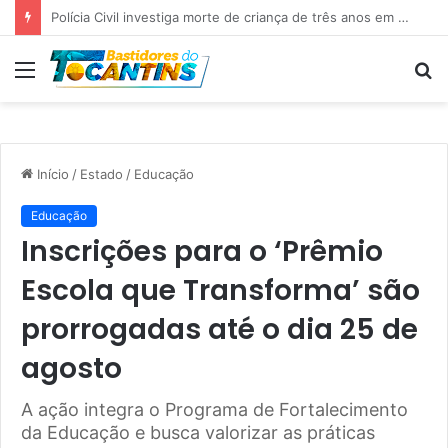
Professora Dorinha lidera disputa pelo Governo do Tocantins com 37,4% das intenções de voto, aponta pesquisa
Menu
P
p
Início
/
Estado
/
Educação
Educação
Inscrições para o ‘Prêmio
Escola que Transforma’ são
prorrogadas até o dia 25 de
agosto
A ação integra o Programa de Fortalecimento
da Educação e busca valorizar as práticas