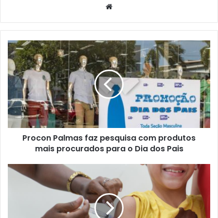
W
e
b
s
i
t
e
Procon Palmas faz pesquisa com produtos
mais procurados para o Dia dos Pais