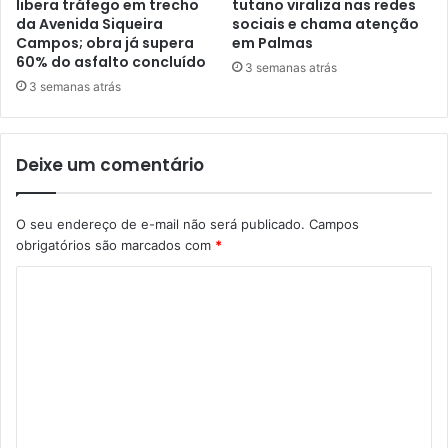
libera tráfego em trecho
tutano viraliza nas redes
da Avenida Siqueira
sociais e chama atenção
Campos; obra já supera
em Palmas
60% do asfalto concluído
3 semanas atrás
3 semanas atrás
Deixe um comentário
O seu endereço de e-mail não será publicado.
Campos
obrigatórios são marcados com
*
C
o
m
e
n
t