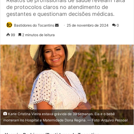
Relatos de profissionais de saúde revelam falta
de protocolos claros no atendimento de
gestantes e questionam decisões médicas.
Bastidores do Tocantins
M
25 de novembro de 2024
0
a
99
2 minutos de leitura
n
d
e
u
m
e
-
m
a
i
l
Karle Cristina Vieira estava grávida de 39 semanas. Ela e o bebê
morreram no Hospital e Maternidade Dona Regina. — Foto: Arquivo Pessoal