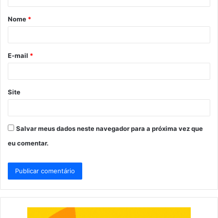
á
Nome
*
r
i
o
E-mail
*
*
Site
Salvar meus dados neste navegador para a próxima vez que
eu comentar.