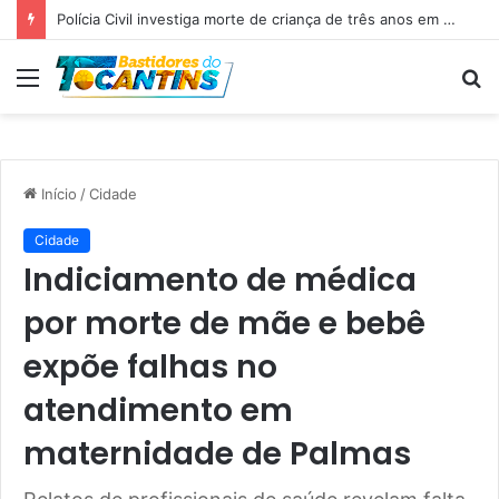
Polícia Civil investiga morte de criança de três anos em Palmas; pai é suspeito de agressão
Menu
P
p
Início
/
Cidade
Cidade
Indiciamento de médica
por morte de mãe e bebê
expõe falhas no
atendimento em
maternidade de Palmas