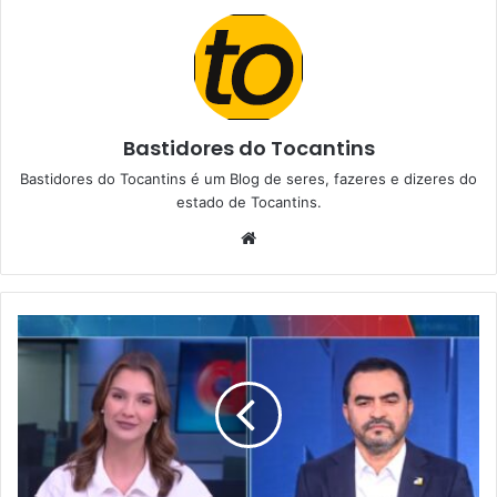
Bastidores do Tocantins
Bastidores do Tocantins é um Blog de seres, fazeres e dizeres do
estado de Tocantins.
W
e
b
s
i
t
e