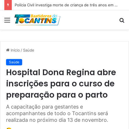
Professora Dorinha lidera disputa pelo Governo do Tocantins com 37,4% das intenções de voto, aponta pesquisa
Menu
P
p
Início
/
Saúde
Saúde
Hospital Dona Regina abre
inscrições para o curso de
preparação para o parto
A capacitação para gestantes e
acompanhantes de todo o Tocantins será
realizada no próximo dia 13 de novembro.