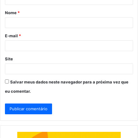
á
Nome
*
r
i
o
E-mail
*
*
Site
Salvar meus dados neste navegador para a próxima vez que
eu comentar.