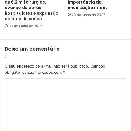
de 6,2 mil cirurgias,
importância da
avanço de obras
imunização infantil
hospitalares e expansão
23 de junho de 2026
da rede de saúde
30 de junho de 2026
Deixe um comentário
O seu endereço de e-mail não será publicado.
Campos
obrigatórios são marcados com
*
C
o
m
e
n
t