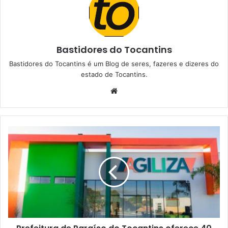
Bastidores do Tocantins
Bastidores do Tocantins é um Blog de seres, fazeres e dizeres do
estado de Tocantins.
W
e
b
s
i
t
e