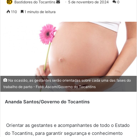
Bastidores do Tocantins
M
5 de novembro de 2024
0
a
110
1 minuto de leitura
n
d
e
u
m
e
-
m
a
Na ocasião, as gestantes serão orientadas sobre cada uma das fases do
i
trabalho de parto - Foto: Ascom/Governo do Tocantins
l
Ananda Santos/Governo do Tocantins
Orientar as gestantes e acompanhantes de todo o Estado
do Tocantins, para garantir segurança e conhecimento