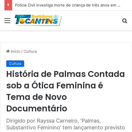
Professora Dorinha lidera disputa pelo Governo do Tocantins com 37,4% das intenções de voto, aponta pesquisa
Menu
P
p
Início
/
Cultura
Cultura
História de Palmas Contada
sob a Ótica Feminina é
Tema de Novo
Documentário
Dirigido por Rayssa Carneiro, ‘Palmas,
Substantivo Feminino’ tem lançamento previsto