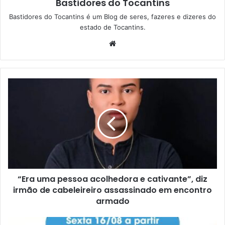
Bastidores do Tocantins
Bastidores do Tocantins é um Blog de seres, fazeres e dizeres do
estado de Tocantins.
W
e
b
s
i
t
e
“Era uma pessoa acolhedora e cativante”, diz
irmão de cabeleireiro assassinado em encontro
armado