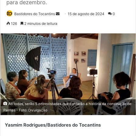
para dezembro.
Bastidores do Tocantins
M
15 de agosto de 2024
0
a
126
2 minutos de leitura
n
d
e
u
m
e
-
m
a
i
l
Ao todos, serão 5 entrevistadas que contarão a história da construção de
Palmas - Foto: Divulgação
Yasmim Rodrigues/Bastidores do Tocantins