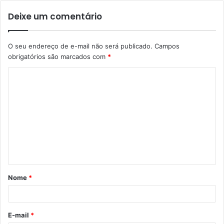
Deixe um comentário
O seu endereço de e-mail não será publicado.
Campos
obrigatórios são marcados com
*
C
o
m
e
n
t
á
Nome
*
r
i
o
E-mail
*