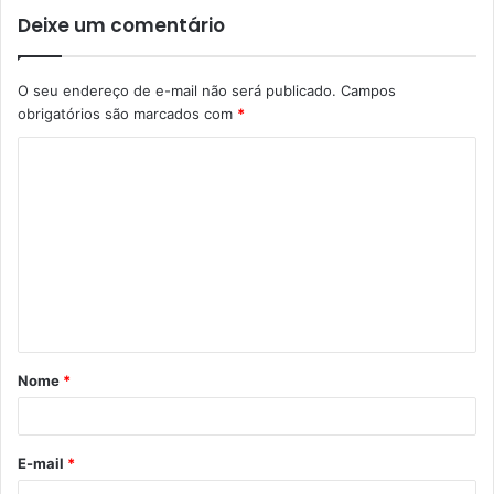
Deixe um comentário
O seu endereço de e-mail não será publicado.
Campos
obrigatórios são marcados com
*
C
o
m
e
n
t
á
Nome
*
r
i
o
E-mail
*
*