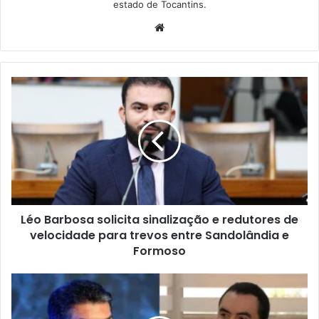
estado de Tocantins.
W
e
b
s
i
t
e
Léo Barbosa solicita sinalização e redutores de
velocidade para trevos entre Sandolândia e
Formoso