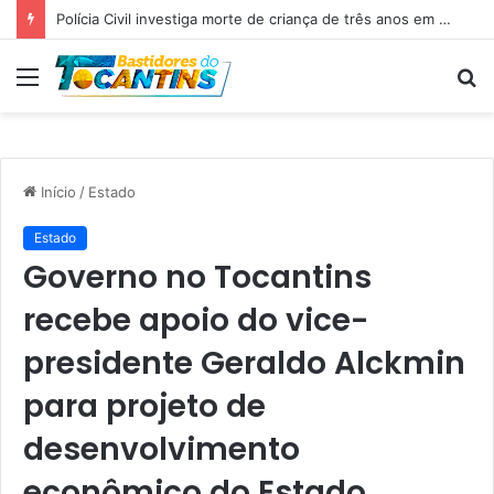
Professora Dorinha lidera disputa pelo Governo do Tocantins com 37,4% das intenções de voto, aponta pesquisa
Menu
P
p
Início
/
Estado
Estado
Governo no Tocantins
recebe apoio do vice-
presidente Geraldo Alckmin
para projeto de
desenvolvimento
econômico do Estado