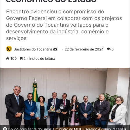
Encontro evidenciou o compromisso do
Governo Federal em colaborar com os projetos
do Governo do Tocantins voltados para o
desenvolvimento da indústria, comércio e
serviços
Bastidores do Tocantins
M
22 de fevereiro de 2024
0
a
109
2 minutos de leitura
n
d
e
u
m
e
-
m
a
i
O vice-presidente do Brasil e ministro do MDIC, Geraldo Alckmin, recebeu