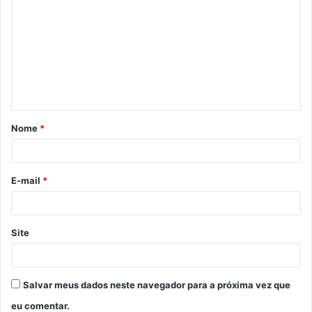
o
m
e
n
t
á
Nome
*
r
i
o
E-mail
*
*
Site
Salvar meus dados neste navegador para a próxima vez que
eu comentar.