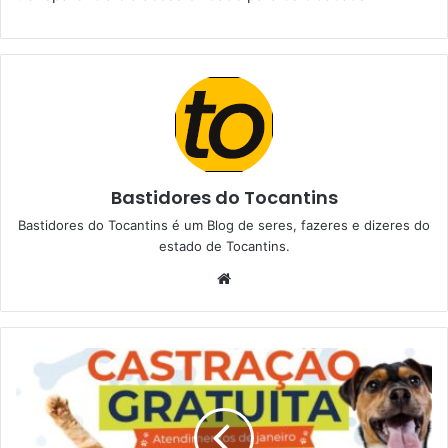
Bastidores do Tocantins
Bastidores do Tocantins é um Blog de seres, fazeres e dizeres do
estado de Tocantins.
W
e
b
s
i
t
e