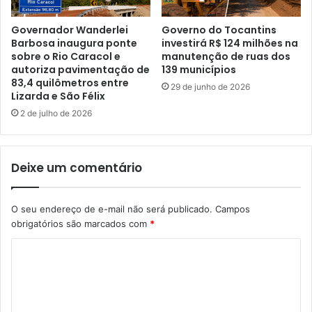
Governador Wanderlei
Governo do Tocantins
Barbosa inaugura ponte
investirá R$ 124 milhões na
sobre o Rio Caracol e
manutenção de ruas dos
autoriza pavimentação de
139 municípios
83,4 quilômetros entre
29 de junho de 2026
Lizarda e São Félix
2 de julho de 2026
Deixe um comentário
O seu endereço de e-mail não será publicado.
Campos
obrigatórios são marcados com
*
C
o
m
e