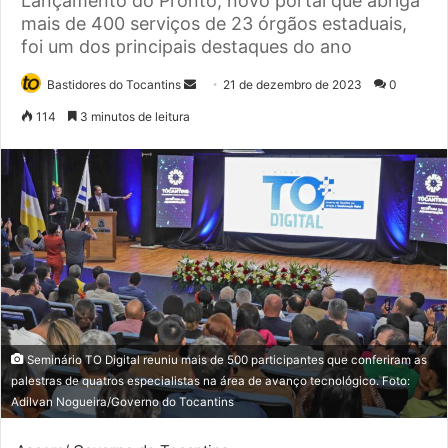
Lançamento do Pronto, novo portal que abriga
mais de 400 serviços de 23 órgãos estaduais,
foi um dos principais destaques do ano
Bastidores do Tocantins
M
21 de dezembro de 2023
0
a
114
3 minutos de leitura
n
d
e
u
m
e
-
m
a
i
Seminário TO Digital reuniu mais de 500 participantes que conferiram as
l
palestras de quatros especialistas na área de avanço tecnológico. Foto:
Adilvan Nogueira/Governo do Tocantins