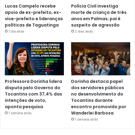
Lucas Campelo recebe
Polícia Civil investiga
apoio de ex-prefeito, ex-
morte de criança de três
vice-prefeito e lideranças
anos em Palmas; pai é
políticas de Taguatinga
suspeito de agressão
1 dia atrás
2 dias atrás
Professora Dorinha lidera
Dorinha destaca papel
disputa pelo Governo do
dos servidores públicos
Tocantins com 37,4% das
no desenvolvimento do
intenções de voto,
Tocantins durante
aponta pesquisa
encontro promovido por
Wanderlei Barbosa
1 semana atrás
1 semana atrás