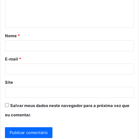
n
t
á
Nome
*
r
i
o
E-mail
*
*
Site
Salvar meus dados neste navegador para a próxima vez que
eu comentar.