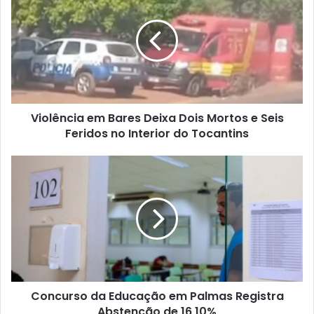
t
e
Violência em Bares Deixa Dois Mortos e Seis
Feridos no Interior do Tocantins
Concurso da Educação em Palmas Registra
Abstenção de 16,10%