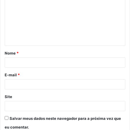
o
m
e
n
t
á
Nome
*
r
i
o
E-mail
*
*
Site
Salvar meus dados neste navegador para a próxima vez que
eu comentar.