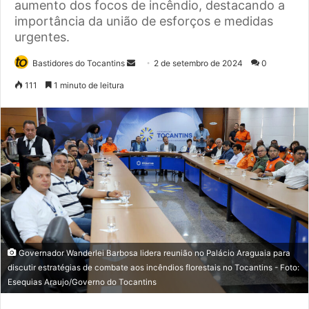
aumento dos focos de incêndio, destacando a
importância da união de esforços e medidas
urgentes.
Bastidores do Tocantins
M
2 de setembro de 2024
0
a
111
1 minuto de leitura
n
d
e
u
m
e
-
m
a
i
Governador Wanderlei Barbosa lidera reunião no Palácio Araguaia para
l
discutir estratégias de combate aos incêndios florestais no Tocantins - Foto:
Esequias Araujo/Governo do Tocantins