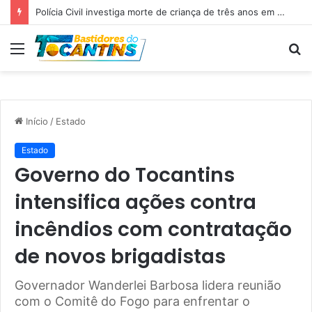
Professora Dorinha lidera disputa pelo Governo do Tocantins com 37,4% das intenções de voto, aponta pesquisa
Menu
P
p
Início
/
Estado
Estado
Governo do Tocantins
intensifica ações contra
incêndios com contratação
de novos brigadistas
Governador Wanderlei Barbosa lidera reunião
com o Comitê do Fogo para enfrentar o