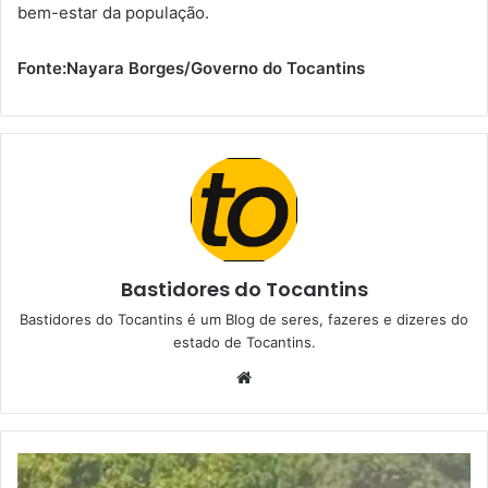
bem-estar da população.
Fonte:
Nayara Borges/Governo do Tocantins
Bastidores do Tocantins
Bastidores do Tocantins é um Blog de seres, fazeres e dizeres do
estado de Tocantins.
W
e
b
s
i