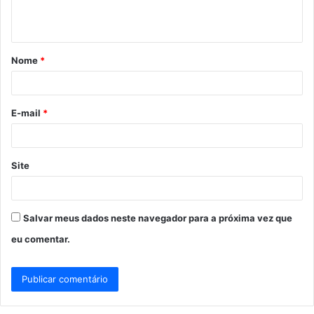
n
t
á
Nome
*
r
i
o
E-mail
*
*
Site
Salvar meus dados neste navegador para a próxima vez que
eu comentar.