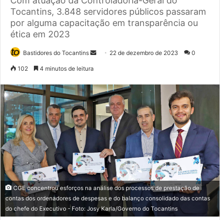
Com atuação da Controladoria-Geral do
Tocantins, 3.848 servidores públicos passaram
por alguma capacitação em transparência ou
ética em 2023
Bastidores do Tocantins
M
22 de dezembro de 2023
0
a
102
4 minutos de leitura
n
d
e
u
m
e
-
m
a
i
CGE concentrou esforços na análise dos processos de prestação de
l
contas dos ordenadores de despesas e do balanço consolidado das contas
do chefe do Executivo - Foto: Josy Karla/Governo do Tocantins