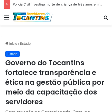
Professora Dorinha lidera disputa pelo Governo do Tocantins com 37,4% das intenções de voto, aponta pesquisa
Menu
P
p
Início
/
Estado
Estado
Governo do Tocantins
fortalece transparência e
ética na gestão pública por
meio da capacitação dos
servidores