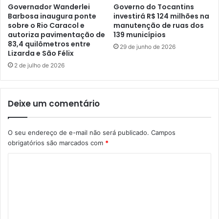
Governador Wanderlei
Governo do Tocantins
Barbosa inaugura ponte
investirá R$ 124 milhões na
sobre o Rio Caracol e
manutenção de ruas dos
autoriza pavimentação de
139 municípios
83,4 quilômetros entre
29 de junho de 2026
Lizarda e São Félix
2 de julho de 2026
Deixe um comentário
O seu endereço de e-mail não será publicado.
Campos
obrigatórios são marcados com
*
C
o
m
e