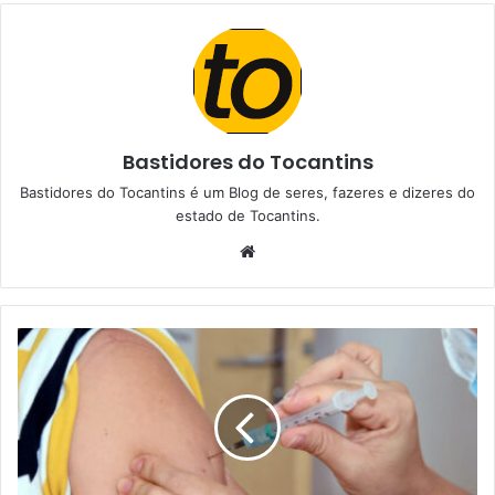
Bastidores do Tocantins
Bastidores do Tocantins é um Blog de seres, fazeres e dizeres do
estado de Tocantins.
W
e
b
s
i
t
e