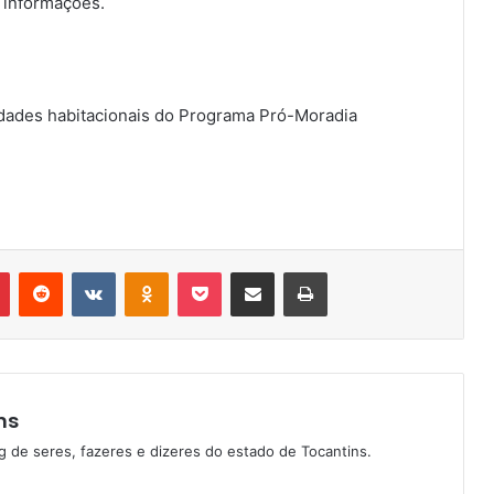
 informações.
idades habitacionais do Programa Pró-Moradia
Pinterest
Reddit
VK
OK
Pocket
Compartilhar via e-mail
Imprimir
ns
g de seres, fazeres e dizeres do estado de Tocantins.