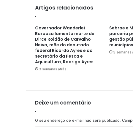
Artigos relacionados
Governador Wanderlei
Sebrae e 
Barbosa lamenta morte de
parceria p
Dirce Roldão de Carvalho
gestão púb
Neiva, mãe do deputado
municípios
federal Ricardo Ayres e do
3 semanas 
secretário da Pesca e
Aquicultura, Rodrigo Ayres
3 semanas atrás
Deixe um comentário
O seu endereço de e-mail não será publicado.
Campo
C