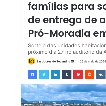
famílias para s
de entrega de 
Pró-Moradia e
Sorteio das unidades habitacion
próximo dia 27 no auditório da
Bastidores do Tocantins
M
25 de maio de 2026
a
Facebook
Twitter
Linkedin
Tumblr
Pinterest
Reddit
n
d
e
u
m
e