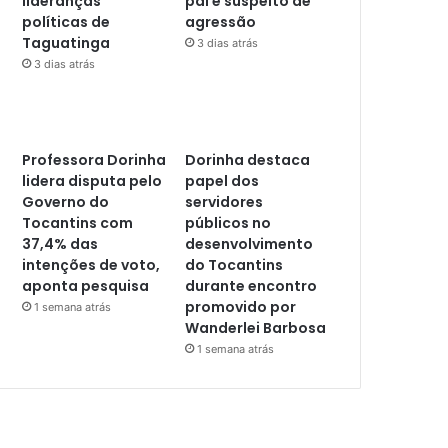
lideranças
pai é suspeito de
políticas de
agressão
Taguatinga
3 dias atrás
3 dias atrás
Professora Dorinha
Dorinha destaca
lidera disputa pelo
papel dos
Governo do
servidores
Tocantins com
públicos no
37,4% das
desenvolvimento
intenções de voto,
do Tocantins
aponta pesquisa
durante encontro
promovido por
1 semana atrás
Wanderlei Barbosa
1 semana atrás