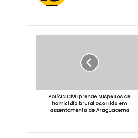
e
b
s
i
t
e
Polícia Civil prende suspeitos de
homicídio brutal ocorrido em
assentamento de Araguacema