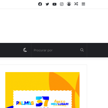
Facebook
Twitter
YouTube
Instagram
Entrar
Artigo
Barra
aleatório
Lateral
Switch
Procurar
skin
por