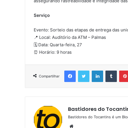
assegurando rastreabilidade e integridade das
Serviço
Evento: Sorteio das etapas de entrega das un
📍 Local: Auditório da ATM – Palmas
🗓️ Data: Quarta-feira, 27
⏰ Horário: 9 horas
Facebook
Twitter
Linkedin
Tumblr
Compartilhar
Bastidores do Tocanti
Bastidores do Tocantins é um Blo
W