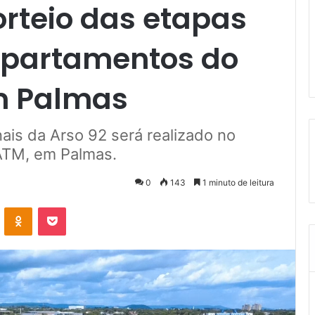
orteio das etapas
apartamentos do
m Palmas
ais da Arso 92 será realizado no
 ATM, em Palmas.
0
143
1 minuto de leitura
VK
OK
Pocket