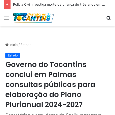
Polícia Civil investiga morte de criança de três anos em Palmas; pai é suspeito de agressão
Menu
P
p
Início
/
Estado
Estado
Governo do Tocantins
conclui em Palmas
consultas públicas para
elaboração do Plano
Plurianual 2024-2027