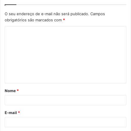
O seu endereço de e-mail não será publicado.
Campos
obrigatórios são marcados com
*
C
o
m
e
n
t
á
Nome
*
r
i
o
E-mail
*
*