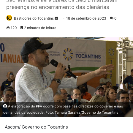
Secretários e servidores da Seciju marcaram
presença no encerramento das plenárias
Bastidores do Tocantins
M
18 de setembro de 2023
0
a
120
2 minutos de leitura
n
d
e
u
m
e
-
m
a
i
l
A elaboração do PPA ocorre com base nas diretrizes do governo e nas
demandas da sociedade. Foto: Tainara Saraiva/Governo do Tocantins
Ascom/ Governo do Tocantins