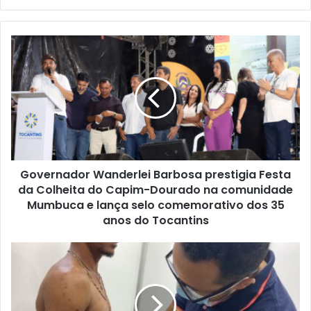
e
b
s
i
t
e
Governador Wanderlei Barbosa prestigia Festa
da Colheita do Capim-Dourado na comunidade
Mumbuca e lança selo comemorativo dos 35
anos do Tocantins