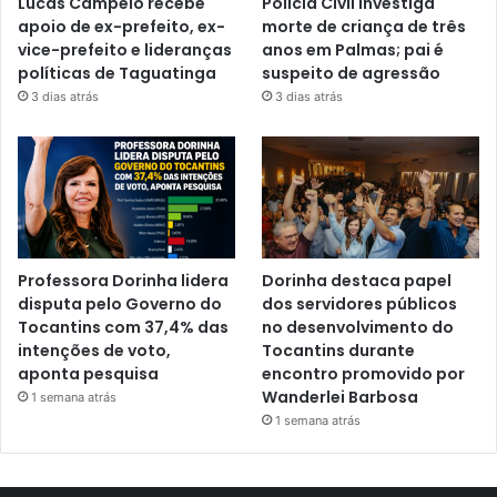
Lucas Campelo recebe
Polícia Civil investiga
apoio de ex-prefeito, ex-
morte de criança de três
vice-prefeito e lideranças
anos em Palmas; pai é
políticas de Taguatinga
suspeito de agressão
3 dias atrás
3 dias atrás
Professora Dorinha lidera
Dorinha destaca papel
disputa pelo Governo do
dos servidores públicos
Tocantins com 37,4% das
no desenvolvimento do
intenções de voto,
Tocantins durante
aponta pesquisa
encontro promovido por
Wanderlei Barbosa
1 semana atrás
1 semana atrás