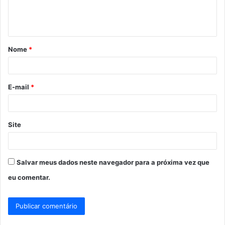
n
t
á
Nome
*
r
i
o
E-mail
*
*
Site
Salvar meus dados neste navegador para a próxima vez que
eu comentar.