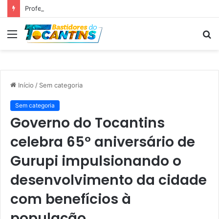
Professora Dorinha lidera disputa pelo Governo do Tocantins com 37,4% das intenções de voto, aponta pesquisa
Menu
P
p
Início
/
Sem categoria
Sem categoria
Governo do Tocantins
celebra 65º aniversário de
Gurupi impulsionando o
desenvolvimento da cidade
com benefícios à
população