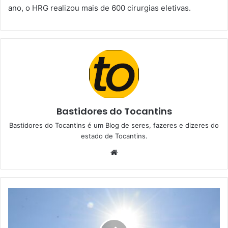
ano, o HRG realizou mais de 600 cirurgias eletivas.
Bastidores do Tocantins
Bastidores do Tocantins é um Blog de seres, fazeres e dizeres do
estado de Tocantins.
W
e
b
s
i
t
e