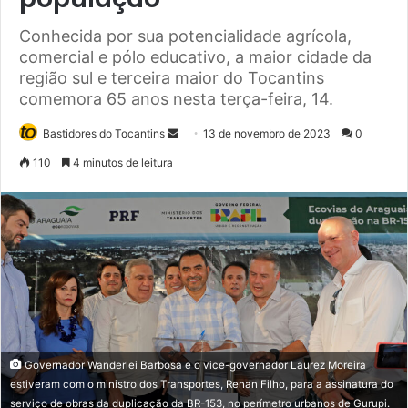
Conhecida por sua potencialidade agrícola,
comercial e pólo educativo, a maior cidade da
região sul e terceira maior do Tocantins
comemora 65 anos nesta terça-feira, 14.
Bastidores do Tocantins
M
13 de novembro de 2023
0
a
110
4 minutos de leitura
n
d
e
u
m
e
-
m
a
Governador Wanderlei Barbosa e o vice-governador Laurez Moreira
i
estiveram com o ministro dos Transportes, Renan Filho, para a assinatura do
l
serviço de obras da duplicação da BR-153, no perímetro urbanos de Gurupi.