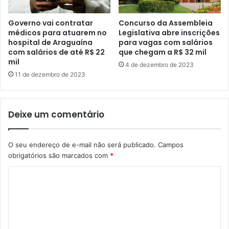
Governo vai contratar
Concurso da Assembleia
médicos para atuarem no
Legislativa abre inscrições
hospital de Araguaína
para vagas com salários
com salários de até R$ 22
que chegam a R$ 32 mil
mil
4 de dezembro de 2023
11 de dezembro de 2023
Deixe um comentário
O seu endereço de e-mail não será publicado.
Campos
obrigatórios são marcados com
*
C
o
m
e