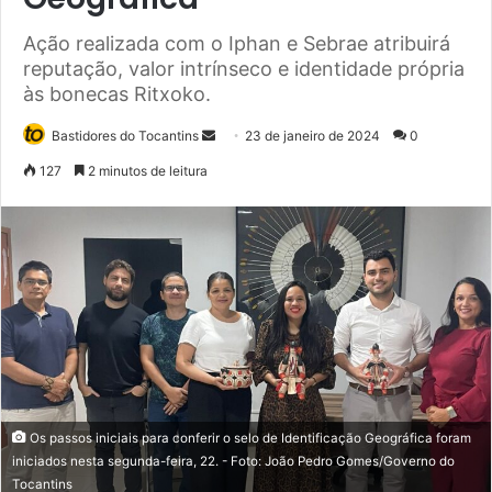
Ação realizada com o Iphan e Sebrae atribuirá
reputação, valor intrínseco e identidade própria
às bonecas Ritxoko.
Bastidores do Tocantins
M
23 de janeiro de 2024
0
a
127
2 minutos de leitura
n
d
e
u
m
e
-
m
a
i
Os passos iniciais para conferir o selo de Identificação Geográfica foram
l
iniciados nesta segunda-feira, 22. - Foto: João Pedro Gomes/Governo do
Tocantins