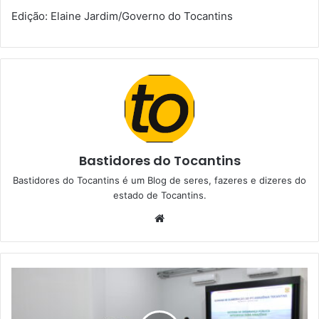
Edição: Elaine Jardim/Governo do Tocantins
Bastidores do Tocantins
Bastidores do Tocantins é um Blog de seres, fazeres e dizeres do
estado de Tocantins.
W
e
b
s
i
t