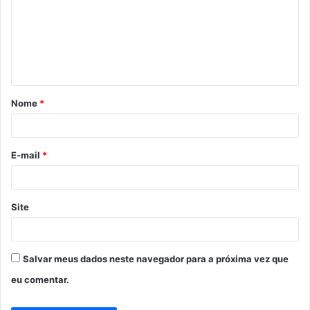
m
e
n
t
á
Nome
*
r
i
o
E-mail
*
*
Site
Salvar meus dados neste navegador para a próxima vez que
eu comentar.