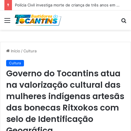
Professora Dorinha lidera disputa pelo Governo do Tocantins com 37,4% das intenções de voto, aponta pesquisa
Menu
P
p
Início
/
Cultura
Cultura
Governo do Tocantins atua
na valorização cultural das
mulheres indígenas artesãs
das bonecas Ritxokos com
selo de Identificação
Geográfica