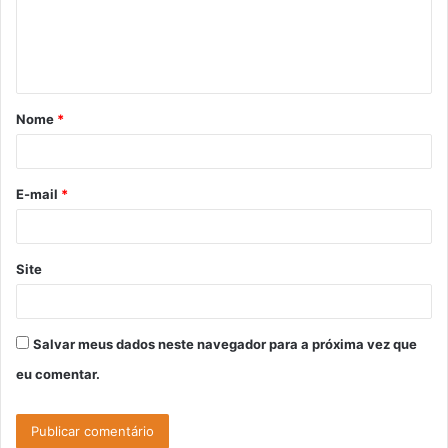
e
n
t
á
Nome
*
r
i
o
E-mail
*
*
Site
Salvar meus dados neste navegador para a próxima vez que
eu comentar.