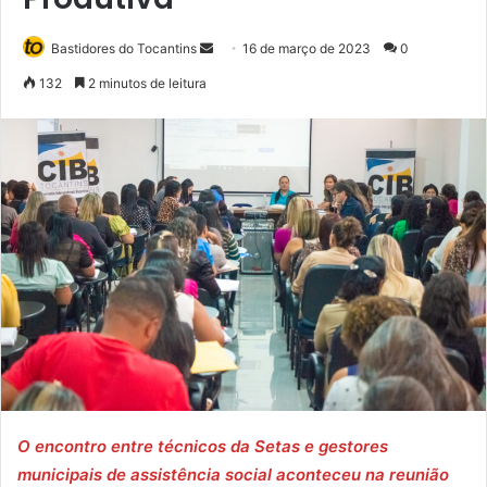
Mande
Bastidores do Tocantins
16 de março de 2023
0
um
132
2 minutos de leitura
e-
mail
O encontro entre técnicos da Setas e gestores
municipais de assistência social aconteceu na reunião