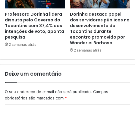
Professora Dorinha lidera
Dorinha destaca papel
disputa pelo Governo do
dos servidores públicos no
Tocantins com 37,4% das
desenvolvimento do
intenções de voto, aponta
Tocantins durante
pesquisa
encontro promovido por
Wanderlei Barbosa
2 semanas atrás
2 semanas atrás
Deixe um comentário
O seu endereço de e-mail não será publicado.
Campos
obrigatórios são marcados com
*
C
o
m