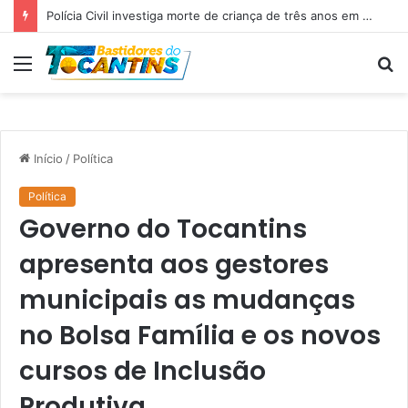
Polícia Civil investiga morte de criança de três anos em Palmas; pai é suspeito de agressão
Menu
P
p
Início
/
Política
Política
Governo do Tocantins
apresenta aos gestores
municipais as mudanças
no Bolsa Família e os novos
cursos de Inclusão
Produtiva