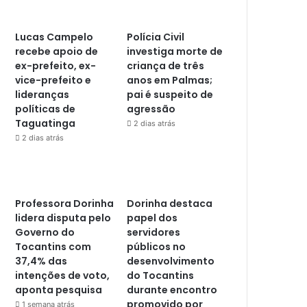
Lucas Campelo
Polícia Civil
recebe apoio de
investiga morte de
ex-prefeito, ex-
criança de três
vice-prefeito e
anos em Palmas;
lideranças
pai é suspeito de
políticas de
agressão
Taguatinga
2 dias atrás
2 dias atrás
Professora Dorinha
Dorinha destaca
lidera disputa pelo
papel dos
Governo do
servidores
Tocantins com
públicos no
37,4% das
desenvolvimento
intenções de voto,
do Tocantins
aponta pesquisa
durante encontro
promovido por
1 semana atrás