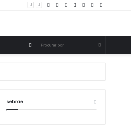
Facebook
Twitter
YouTube
Instagram
Entrar
Artigo
Barra
Polícia Civil investiga morte de criança de três anos em Palmas; pai é suspeito de agressão
aleatório
Lateral
Switch
Procurar
skin
por
sebrae