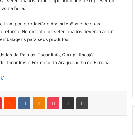
. Os selecionados terão a oportunidade de representar
vo na feira.
e transporte rodoviário dos artesãos e de suas
o retorno. No entanto, os selecionados deverão arcar
 embalagens para seus produtos.
ades de Palmas, Tocantínia, Gurupi, Itacajá,
 do Tocantins e Formoso do Araguaia/Ilha do Bananal.
nk
].
Pinterest
Reddit
VK
OK
Pocket
Compartilhar via e-mail
Imprimir