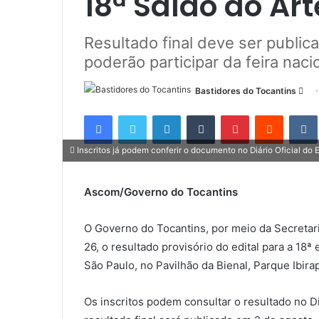
18ª Salão do Ar
Resultado final deve ser publi
poderão participar da feira nac
Bastidores do Tocantins
M
a
Facebook
Twitter
Linkedin
Tumblr
Pinterest
Reddit
n
d
Inscritos já podem conferir o documento no Diário Oficial do E
e
u
Ascom/Governo do Tocantins
m
e
O Governo do Tocantins, por meio da Secretaria
-
m
26, o resultado provisório do edital para a 18
a
São Paulo, no Pavilhão da Bienal, Parque Ibira
i
l
Os inscritos podem consultar o resultado no Di