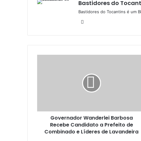
Bastidores do Tocant
Bastidores do Tocantins é um B
W
e
b
s
i
t
e
Governador Wanderlei Barbosa
Recebe Candidato a Prefeito de
Combinado e Líderes de Lavandeira