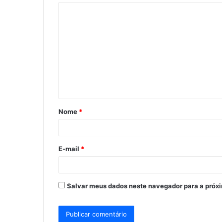
C
o
m
e
n
t
á
Nome
*
r
i
o
E-mail
*
*
Salvar meus dados neste navegador para a próx