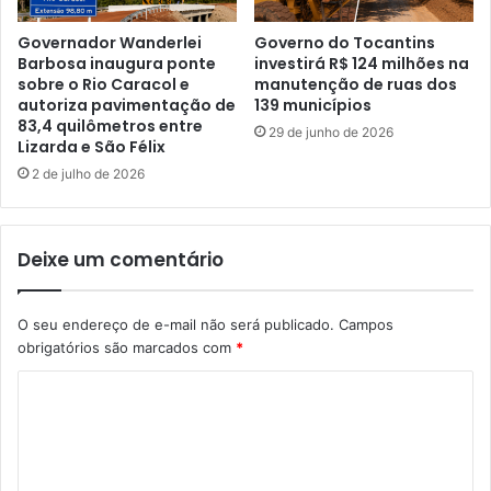
Governador Wanderlei
Governo do Tocantins
Barbosa inaugura ponte
investirá R$ 124 milhões na
sobre o Rio Caracol e
manutenção de ruas dos
autoriza pavimentação de
139 municípios
83,4 quilômetros entre
29 de junho de 2026
Lizarda e São Félix
2 de julho de 2026
Deixe um comentário
O seu endereço de e-mail não será publicado.
Campos
obrigatórios são marcados com
*
C
o
m
e