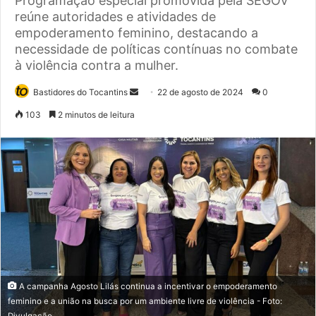
Programação especial promovida pela SEGOV
reúne autoridades e atividades de
empoderamento feminino, destacando a
necessidade de políticas contínuas no combate
à violência contra a mulher.
Bastidores do Tocantins
M
22 de agosto de 2024
0
a
103
2 minutos de leitura
n
d
e
u
m
e
-
m
a
i
A campanha Agosto Lilás continua a incentivar o empoderamento
l
feminino e a união na busca por um ambiente livre de violência - Foto:
Divulgação