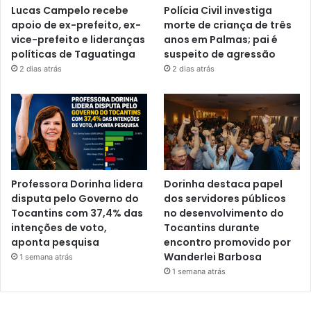
Lucas Campelo recebe
Polícia Civil investiga
apoio de ex-prefeito, ex-
morte de criança de três
vice-prefeito e lideranças
anos em Palmas; pai é
políticas de Taguatinga
suspeito de agressão
2 dias atrás
2 dias atrás
Professora Dorinha lidera
Dorinha destaca papel
disputa pelo Governo do
dos servidores públicos
Tocantins com 37,4% das
no desenvolvimento do
intenções de voto,
Tocantins durante
aponta pesquisa
encontro promovido por
Wanderlei Barbosa
1 semana atrás
1 semana atrás