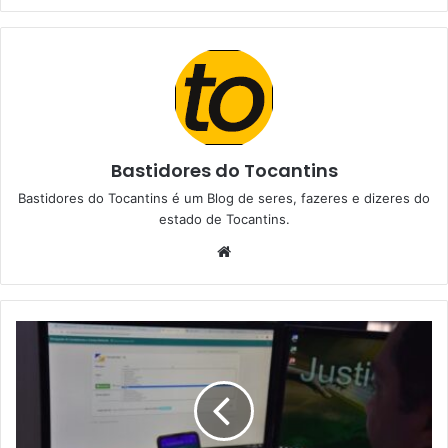
Bastidores do Tocantins
Bastidores do Tocantins é um Blog de seres, fazeres e dizeres do
estado de Tocantins.
W
e
b
s
i
t
e