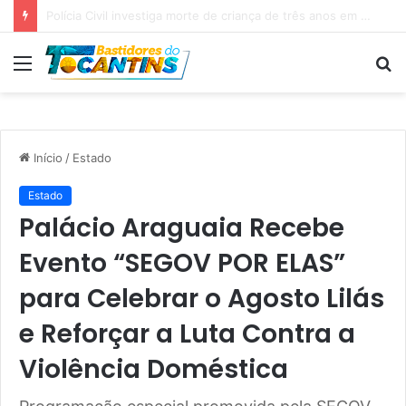
Professora Dorinha lidera disputa pelo Governo do Tocantins com 37,4% das intenções de voto, aponta pesquisa
Menu
P
p
Início
/
Estado
Estado
Palácio Araguaia Recebe
Evento “SEGOV POR ELAS”
para Celebrar o Agosto Lilás
e Reforçar a Luta Contra a
Violência Doméstica