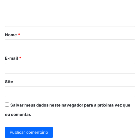
n
t
á
Nome
*
r
i
o
E-mail
*
*
Site
Salvar meus dados neste navegador para a próxima vez que
eu comentar.