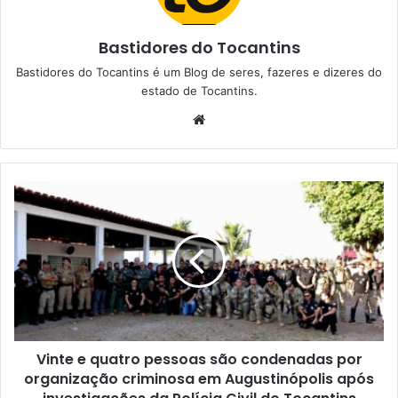
Bastidores do Tocantins
Bastidores do Tocantins é um Blog de seres, fazeres e dizeres do
estado de Tocantins.
W
e
b
s
i
t
e
Vinte e quatro pessoas são condenadas por
organização criminosa em Augustinópolis após