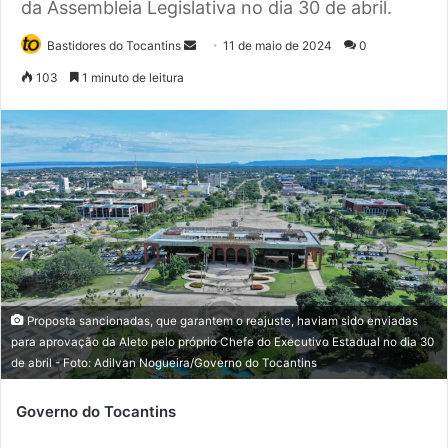
da Assembleia Legislativa no dia 30 de abril.
Bastidores do Tocantins
M
11 de maio de 2024
0
a
103
1 minuto de leitura
n
d
e
u
m
e
-
m
a
i
Proposta sancionadas, que garantem o reajuste, haviam sido enviadas
l
para aprovação da Aleto pelo próprio Chefe do Executivo Estadual no dia 30
de abril - Foto: Adilvan Nogueira/Governo do Tocantins
Governo do Tocantins