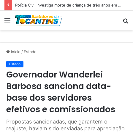
Professora Dorinha lidera disputa pelo Governo do Tocantins com 37,4% das intenções de voto, aponta pesquisa
Menu
P
p
Início
/
Estado
Estado
Governador Wanderlei
Barbosa sanciona data-
base dos servidores
efetivos e comissionados
Propostas sancionadas, que garantem o
reajuste, haviam sido enviadas para apreciação