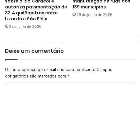
sobre o Rio Caracol e
manutenção de ruas dos
autoriza pavimentação de
139 municípios
83,4 quilômetros entre
29 de junho de 2026
Lizarda e São Félix
2 de julho de 2026
Deixe um comentário
O seu endereço de e-mail não será publicado.
Campos
obrigatórios são marcados com
*
C
o
m
e
n
t