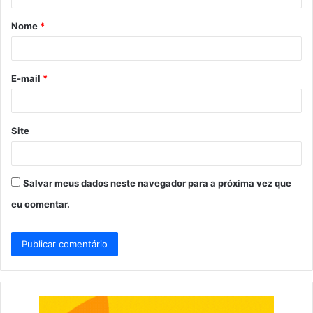
á
Nome
*
r
i
o
E-mail
*
*
Site
Salvar meus dados neste navegador para a próxima vez que
eu comentar.