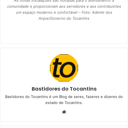
As novas instalações são voltadas para o atendimento à
comunidade e proporcionam aos servidores e aos contribuintes
um espaço moderno e confortável – Foto: Ademir dos
Anjos/Governo do Tocantins
Bastidores do Tocantins
Bastidores do Tocantins é um Blog de seres, fazeres e dizeres do
estado de Tocantins.
W
e
b