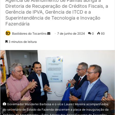
Agência de Atendimento de Palmas abriga a
Diretoria de Recuperação de Créditos Fiscais, a
Gerência de IPVA, Gerência de ITCD e a
Superintendência de Tecnologia e Inovação
Fazendária
Bastidores do Tocantins
M
7 de junho de 2024
0
93
a
3 minutos de leitura
n
d
e
u
m
e
-
m
a
i
Governador Wanderlei Barbosa e o vice Laurez Moreira acompanhados
l
do secretário de Estado da Fazenda descerram a placa de inauguração da
Agência de Atendimento; - Foto: Ademir dos Anjos/Governo do Tocantins