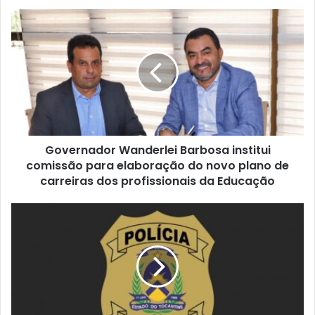
s
i
t
e
Governador Wanderlei Barbosa institui
comissão para elaboração do novo plano de
carreiras dos profissionais da Educação