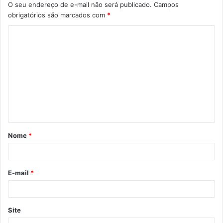
O seu endereço de e-mail não será publicado.
Campos
obrigatórios são marcados com
*
C
o
m
e
n
t
á
Nome
*
r
i
o
E-mail
*
*
Site