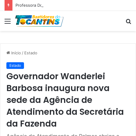
Professora Dorinha lidera disputa pelo Governo do Tocantins com 37,4% das intenções de voto, aponta pesquisa
Menu
P
p
Início
/
Estado
Estado
Governador Wanderlei
Barbosa inaugura nova
sede da Agência de
Atendimento da Secretária
da Fazenda