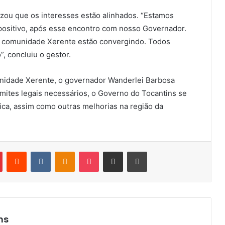
tizou que os interesses estão alinhados. “Estamos
positivo, após esse encontro com nosso Governador.
da comunidade Xerente estão convergindo. Todos
, concluiu o gestor.
nidade Xerente, o governador Wanderlei Barbosa
mites legais necessários, o Governo do Tocantins se
ica, assim como outras melhorias na região da
Pinterest
Reddit
VK
OK
Pocket
Compartilhar via e-mail
Imprimir
ns