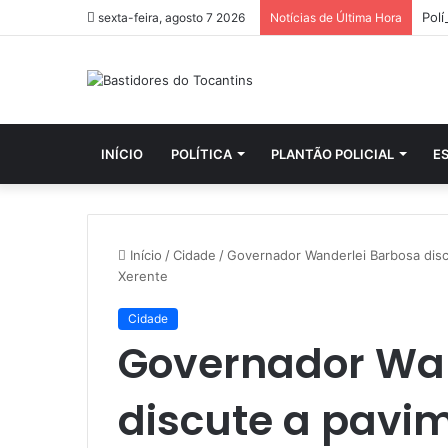
sexta-feira, agosto 7 2026
Notícias de Última Hora
INÍCIO
POLÍTICA
PLANTÃO POLICIAL
E
Início
/
Cidade
/
Governador Wanderlei Barbosa disc
Xerente
Cidade
Governador Wan
discute a pavi