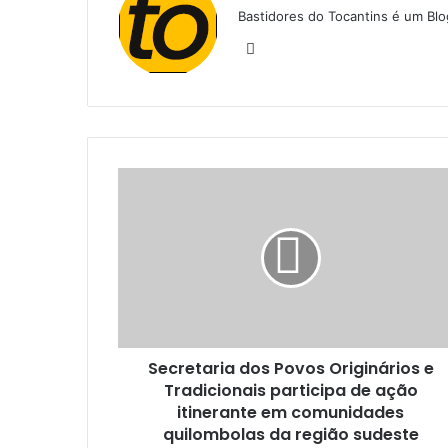
Bastidores do Tocantins é um Blo
W
e
b
s
i
t
e
Secretaria dos Povos Originários e
Tradicionais participa de ação
itinerante em comunidades
quilombolas da região sudeste