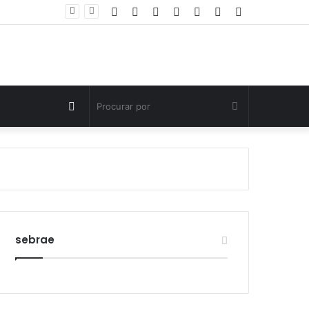
Facebook
Twitter
YouTube
Instagram
Entrar
Artigo
Barra
Polícia Civil investiga morte de criança de três anos em Palmas; pai é suspeito de agressão
aleatório
Lateral
Switch
Procurar
skin
por
sebrae