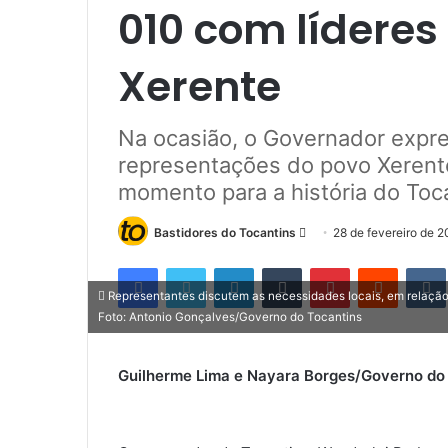
010 com líderes
Xerente
Na ocasião, o Governador expre
representações do povo Xerente
momento para a história do Toc
Bastidores do Tocantins
M
28 de fevereiro de 
a
Facebook
Twitter
Linkedin
Tumblr
Pinterest
Reddit
n
Representantes discutem as necessidades locais, em relação
d
Foto: Antonio Gonçalves/Governo do Tocantins
e
u
Guilherme Lima e Nayara Borges/Governo do
m
e
-