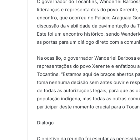
m
O governador do Tocantins, Wanderlei Barbosa,
a
lideranças e representantes do povo Xerente, do
i
encontro, que ocorreu no Palácio Araguaia G
l
discussão da viabilidade da pavimentação da T
Este foi um encontro histórico, sendo Wanderl
as portas para um diálogo direto com a comun
Na ocasião, o governador Wanderlei Barbosa e
representações do povo Xerente e enfatizou a
Tocantins. “Estamos aqui de braços abertos p
toma nenhuma decisão sem antes ouvir e respe
de todas as autorizações legais, para que as 
população indígena, mas todas as outras com
participar deste momento crucial para o Tocant
Diálogo
O objetivo da reunião foi escutar as necessi