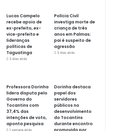
Lucas Campelo
Polícia Civil
recebe apoio de
investiga morte de
ex-prefeito, ex-
criança de três
vice-prefeito e
anos em Palmas;
lideranças
pai é suspeito de
políticas de
agressão
Taguatinga
3 dias atrás
3 dias atrás
Professora Dorinha
Dorinha destaca
lidera disputa pelo
papel dos
Governo do
servidores
Tocantins com
públicos no
37,4% das
desenvolvimento
intenções de voto,
do Tocantins
aponta pesquisa
durante encontro
promovido por
1 semana atrás