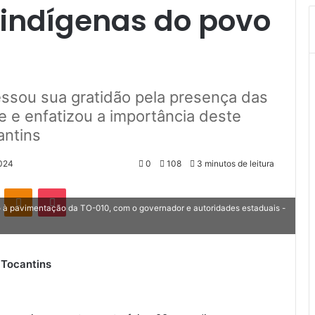
 indígenas do povo
ssou sua gratidão pela presença das
 e enfatizou a importância deste
antins
2024
0
108
3 minutos de leitura
VK
OK
Pocket
 à pavimentação da TO-010, com o governador e autoridades estaduais -
 Tocantins