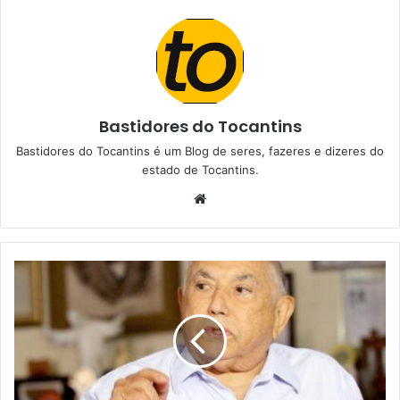
Bastidores do Tocantins
Bastidores do Tocantins é um Blog de seres, fazeres e dizeres do
estado de Tocantins.
W
e
b
s
i
t
e