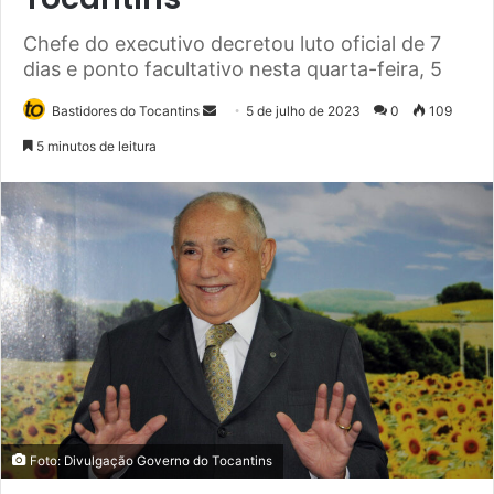
Chefe do executivo decretou luto oficial de 7
dias e ponto facultativo nesta quarta-feira, 5
Bastidores do Tocantins
M
5 de julho de 2023
0
109
a
5 minutos de leitura
n
d
e
u
m
e
-
m
a
i
l
Foto: Divulgação Governo do Tocantins