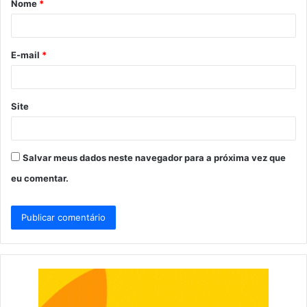
Nome
*
r
i
o
E-mail
*
*
Site
Salvar meus dados neste navegador para a próxima vez que
eu comentar.