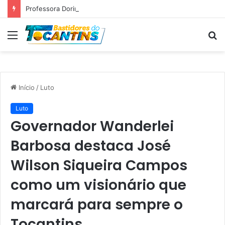
Professora Dorinha lidera disputa pelo Governo do Tocantins com 37,4% das intenções de voto, aponta pesquisa
Menu
P
p
Início
/
Luto
Luto
Governador Wanderlei
Barbosa destaca José
Wilson Siqueira Campos
como um visionário que
marcará para sempre o
Tocantins