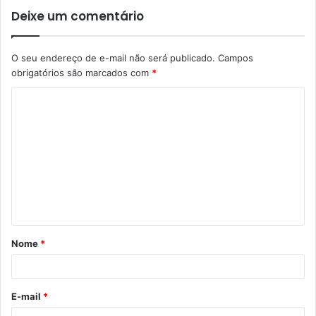
Deixe um comentário
O seu endereço de e-mail não será publicado.
Campos
obrigatórios são marcados com
*
C
o
m
e
n
t
á
Nome
*
r
i
o
E-mail
*
*