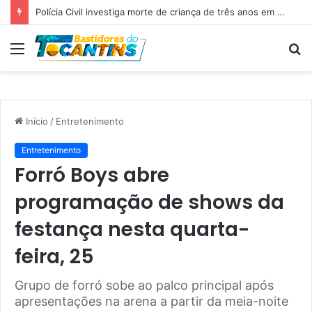
Professora Dorinha lidera disputa pelo Governo do Tocantins com 37,4% das intenções de voto, aponta pesquisa
Menu
P
p
Início
/
Entretenimento
Entretenimento
Forró Boys abre
programação de shows da
festança nesta quarta-
feira, 25
Grupo de forró sobe ao palco principal após
apresentações na arena a partir da meia-noite