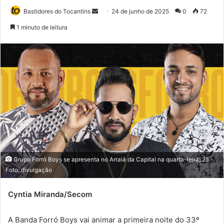
Bastidores do Tocantins
M
24 de junho de 2025
0
72
a
1 minuto de leitura
n
d
e
u
m
e
-
m
a
i
l
Grupo Forró Boys se apresenta no Arraiá da Capital na quarta-feira, 25 -
Foto: divulgação
Cyntia Miranda/Secom
A Banda Forró Boys vai animar a primeira noite do 33º