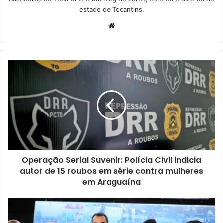
estado de Tocantins.
W
e
b
s
i
t
e
Operação Serial Suvenir: Polícia Civil indicia
autor de 15 roubos em série contra mulheres
em Araguaína