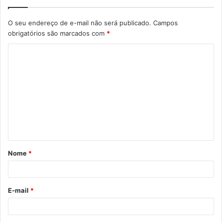
O seu endereço de e-mail não será publicado.
Campos
obrigatórios são marcados com
*
C
o
m
e
n
t
á
Nome
*
r
i
o
E-mail
*
*