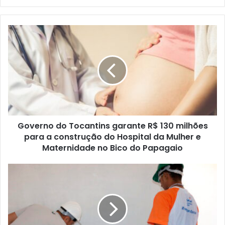
e
b
s
i
t
e
Governo do Tocantins garante R$ 130 milhões
para a construção do Hospital da Mulher e
Maternidade no Bico do Papagaio