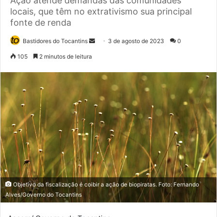
Ação atende demandas das comunidades
locais, que têm no extrativismo sua principal
fonte de renda
Bastidores do Tocantins
M
3 de agosto de 2023
0
a
105
2 minutos de leitura
n
d
e
u
m
e
-
m
a
i
l
Objetivo da fiscalização é coibir a ação de biopiratas. Foto: Fernando
Alves/Governo do Tocantins