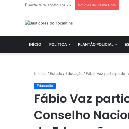
sexta-feira, agosto 7 2026
Notícias de Última Hora
INÍCIO
POLÍTICA
PLANTÃO POLICIAL
E
Início
/
Estado
/
Educação
/
Fábio Vaz participa de 
Educação
Fábio Vaz parti
Conselho Nacion