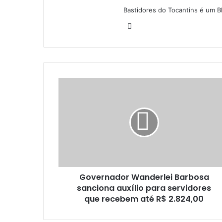
Bastidores do Tocantins é um B
W
e
b
s
i
t
e
Governador Wanderlei Barbosa
sanciona auxílio para servidores
que recebem até R$ 2.824,00