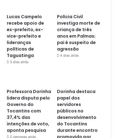
Lucas Campelo
Polícia Civil
recebe apoio de
investiga morte de
ex-prefeito, ex-
criança de três
vice-prefeito e
anos em Palmas;
lideranças
pai é suspeito de
políticas de
agressão
Taguatinga
4 dias atrás
3 dias atrás
Professora Dorinha
Dorinha destaca
lidera disputa pelo
papel dos
Governo do
servidores
Tocantins com
públicos no
37,4% das
desenvolvimento
intenções de voto,
do Tocantins
aponta pesquisa
durante encontro
promovido por
2 semanas atrás