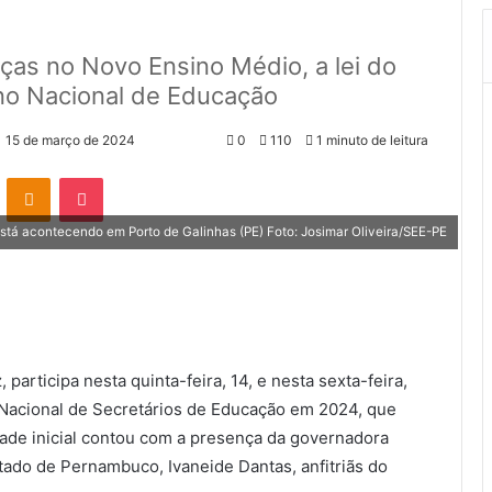
ças no Novo Ensino Médio, a lei do
ano Nacional de Educação
15 de março de 2024
0
110
1 minuto de leitura
VK
OK
Pocket
tá acontecendo em Porto de Galinhas (PE) Foto: Josimar Oliveira/SEE-PE
participa nesta quinta-feira, 14, e nesta sexta-feira,
o Nacional de Secretários de Educação em 2024, que
dade inicial contou com a presença da governadora
tado de Pernambuco, Ivaneide Dantas, anfitriãs do