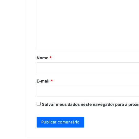
o
m
e
n
t
á
Nome
*
r
i
o
E-mail
*
*
Salvar meus dados neste navegador para a próx