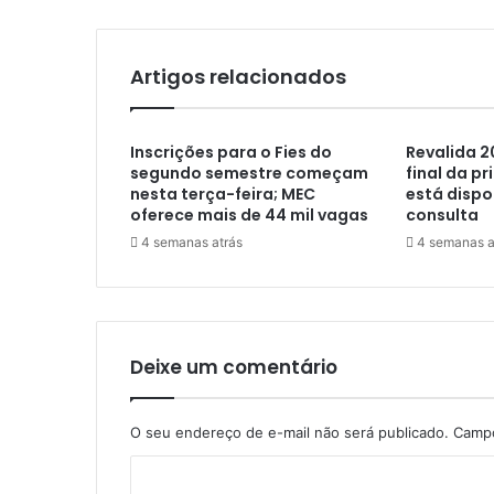
Artigos relacionados
Inscrições para o Fies do
Revalida 2
segundo semestre começam
final da pr
nesta terça-feira; MEC
está dispo
oferece mais de 44 mil vagas
consulta
4 semanas atrás
4 semanas a
Deixe um comentário
O seu endereço de e-mail não será publicado.
Campo
C