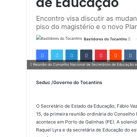
de Educação
Encontro visa discutir as mudan
piso do magistério e o novo Pl
Bastidores do Tocantins
M
a
Facebook
Twitter
Linkedin
Tumblr
Pinterest
Reddit
n
d
Reunião do Conselho Nacional de Secretários de Educação es
e
u
Seduc /Governo do Tocantins
m
e
-
m
O Secretário de Estado da Educação, Fábio Vaz, 
a
15, da primeira reunião ordinária do Conselh
i
acontece em Porto de Galinhas (PE). A soleni
l
Raquel Lyra e da secretária de Educação do es