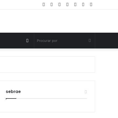
Facebook
Twitter
YouTube
Instagram
Entrar
Artigo
Barra
aleatório
Lateral
Switch
Procurar
skin
por
sebrae