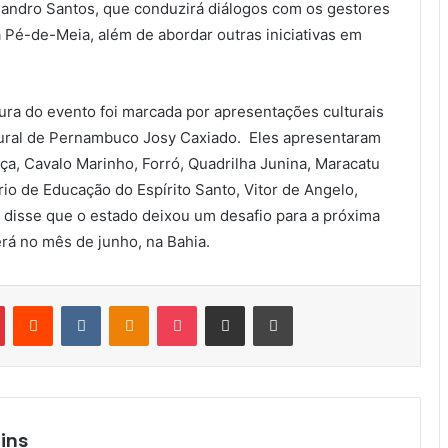
xsandro Santos, que conduzirá diálogos com os gestores
Pé-de-Meia, além de abordar outras iniciativas em
tura do evento foi marcada por apresentações culturais
tural de Pernambuco Josy Caxiado. Eles apresentaram
a, Cavalo Marinho, Forró, Quadrilha Junina, Maracatu
io de Educação do Espírito Santo, Vitor de Angelo,
 disse que o estado deixou um desafio para a próxima
rá no mês de junho, na Bahia.
Pinterest
Reddit
VK
OK
Pocket
Compartilhar via e-mail
Imprimir
ins