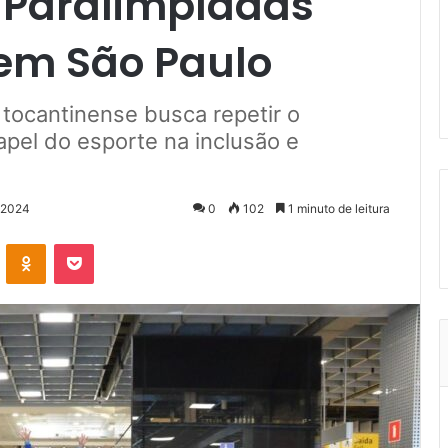
 Paralimpíadas
 em São Paulo
 tocantinense busca repetir o
apel do esporte na inclusão e
 2024
0
102
1 minuto de leitura
VK
OK
Pocket