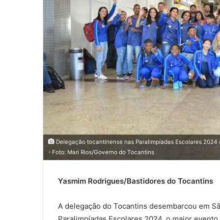
a
i
l
Delegação tocantinense nas Paralimpíadas Escolares 2024 con
- Foto: Mari Rios/Governo do Tocantins
Yasmim Rodrigues/Bastidores do Tocantins
A delegação do Tocantins desembarcou em São 
Paralimpíadas Escolares 2024, o maior evento