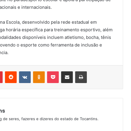
cionais e internacionais.
na Escola, desenvolvido pela rede estadual em
a horária específica para treinamento esportivo, além
dalidades disponíveis incluem atletismo, bocha, tênis
movendo o esporte como ferramenta de inclusão e
cia.
Pinterest
Reddit
VK
OK
Pocket
Compartilhar via e-mail
Imprimir
ns
g de seres, fazeres e dizeres do estado de Tocantins.