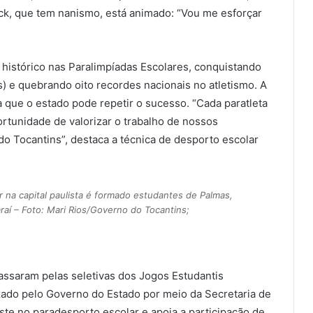
yck, que tem nanismo, está animado: “Vou me esforçar
istórico nas Paralimpíadas Escolares, conquistando
) e quebrando oito recordes nacionais no atletismo. A
a que o estado pode repetir o sucesso. “Cada paratleta
rtunidade de valorizar o trabalho de nossos
do Tocantins”, destaca a técnica de desporto escolar
 na capital paulista é formado estudantes de Palmas,
raí – Foto: Mari Rios/Governo do Tocantins;
ssaram pelas seletivas dos Jogos Estudantis
izado pelo Governo do Estado por meio da Secretaria de
te no paradesporto escolar e apoia a participação de