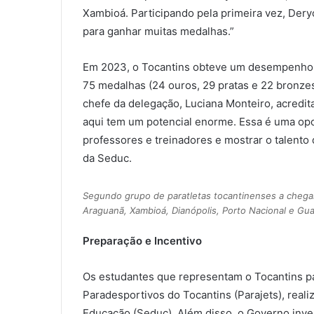
Xambioá. Participando pela primeira vez, Der
para ganhar muitas medalhas.”
Em 2023, o Tocantins obteve um desempenho h
75 medalhas (24 ouros, 29 pratas e 22 bronzes
chefe da delegação, Luciana Monteiro, acredit
aqui tem um potencial enorme. Essa é uma opo
professores e treinadores e mostrar o talento 
da Seduc.
Segundo grupo de paratletas tocantinenses a chegar
Araguanã, Xambioá, Dianópolis, Porto Nacional e Gua
Preparação e Incentivo
Os estudantes que representam o Tocantins pa
Paradesportivos do Tocantins (Parajets), real
Educação (Seduc). Além disso, o Governo inves