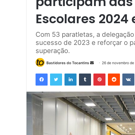
participam das
Escolares 2024
Com 53 paratletas, a delegação
sucesso de 2023 e reforçar o p
superação.
Bastidores do Tocantins
M
26 de novembro de
a
Facebook
Twitter
Linkedin
Tumblr
Pinterest
Reddit
n
d
e
u
m
e
-
m