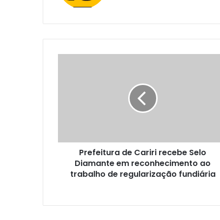
e
b
s
i
t
e
Prefeitura de Cariri recebe Selo
Diamante em reconhecimento ao
trabalho de regularização fundiária