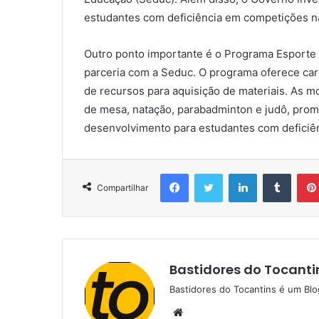
estudantes com deficiência em competições na
Outro ponto importante é o Programa Esporte 
parceria com a Seduc. O programa oferece carg
de recursos para aquisição de materiais. As mo
de mesa, natação, parabadminton e judô, pro
desenvolvimento para estudantes com deficiên
Facebook
Twitter
Linkedin
Tumblr
Compartilhar
Bastidores do Tocanti
Bastidores do Tocantins é um Blo
W