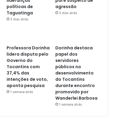
lideranças
pai é suspeito de
políticas de
agressão
Taguatinga
3 dias atrás
3 dias atrás
Professora Dorinha
Dorinha destaca
lidera disputa pelo
papel dos
Governo do
servidores
Tocantins com
públicos no
37,4% das
desenvolvimento
intenções de voto,
do Tocantins
aponta pesquisa
durante encontro
promovido por
1 semana atrás
Wanderlei Barbosa
1 semana atrás