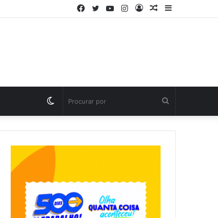
Facebook
Twitter
YouTube
Instagram
Entrar
Artigo
Barra
aleatório
Lateral
Switch
Procurar
skin
por