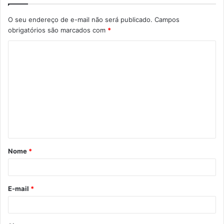
O seu endereço de e-mail não será publicado.
Campos
obrigatórios são marcados com
*
C
o
m
e
n
t
á
Nome
*
r
i
o
E-mail
*
*