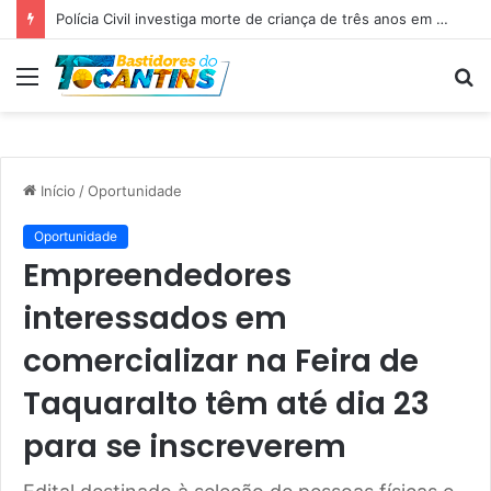
Professora Dorinha lidera disputa pelo Governo do Tocantins com 37,4% das intenções de voto, aponta pesquisa
Menu
P
p
Início
/
Oportunidade
Oportunidade
Empreendedores
interessados em
comercializar na Feira de
Taquaralto têm até dia 23
para se inscreverem