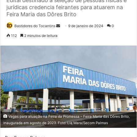
Edital destinado à seleção de pessoas físicas e
jurídicas credencia feirantes para atuarem na
Feira Maria das Dôres Brito
Bastidores do Tocantins
M
9 de janeiro de 2024
0
a
112
2 minutos de leitura
n
d
e
u
m
e
-
m
a
i
l
Vagas para atuação na Feira da Promessa – Feira Maria das Dôres Brito,
inaugurada em agosto de 2023. Foto: Lia Mara/Secom Palmas