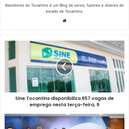
Bastidores do Tocantins é um Blog de seres, fazeres e dizeres do
estado de Tocantins.
W
e
b
s
i
t
e
Sine Tocantins disponibiliza 657 vagas de
emprego nesta terça-feira, 9