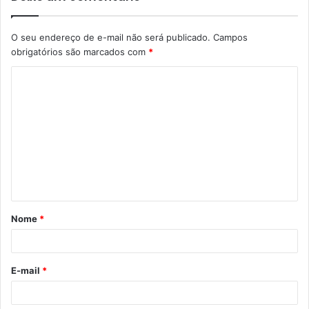
O seu endereço de e-mail não será publicado.
Campos
obrigatórios são marcados com
*
C
o
m
e
n
t
á
Nome
*
r
i
o
E-mail
*
*