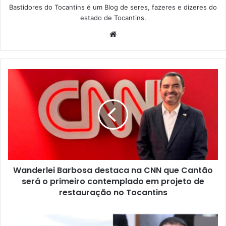
Bastidores do Tocantins é um Blog de seres, fazeres e dizeres do
estado de Tocantins.
W
e
b
s
i
t
e
Wanderlei Barbosa destaca na CNN que Cantão
será o primeiro contemplado em projeto de
restauração no Tocantins