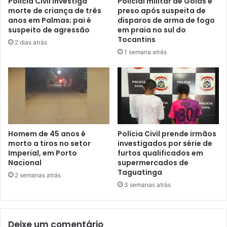
Polícia Civil investiga
Policial militar de Goiás é
morte de criança de três
preso após suspeita de
anos em Palmas; pai é
disparos de arma de fogo
suspeito de agressão
em praia no sul do
Tocantins
2 dias atrás
1 semana atrás
Homem de 45 anos é
Polícia Civil prende irmãos
morto a tiros no setor
investigados por série de
Imperial, em Porto
furtos qualificados em
Nacional
supermercados de
Taguatinga
2 semanas atrás
3 semanas atrás
Deixe um comentário