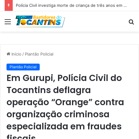
Polícia Civil investiga morte de criança de três anos em Palmas; pai é suspeito de agressão
Menu
P
p
Início
/
Plantão Policial
Plantão Policial
Em Gurupi, Polícia Civil do
Tocantins deflagra
operação “Orange” contra
organização criminosa
especializada em fraudes
fiscais