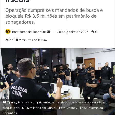
Operação cumpre seis mandados de busca e
bloqueia R$ 3,5 milhões em patrimônio de
sonegadores.
Bastidores do Tocantins
M
29 de janeiro de 2025
0
a
77
2 minutos de leitura
n
d
e
u
m
e
-
m
a
i
Operação visa o cumprimento de mandados de busca e apreensão e o
l
bloqueio de R$ 3,5 milhões em Gurupi - Foto: Jodacy Filho/Governo do
Tocantins