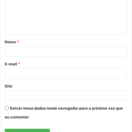
e
n
t
á
Nome
*
r
i
o
E-mail
*
*
Site
Salvar meus dados neste navegador para a próxima vez que
eu comentar.