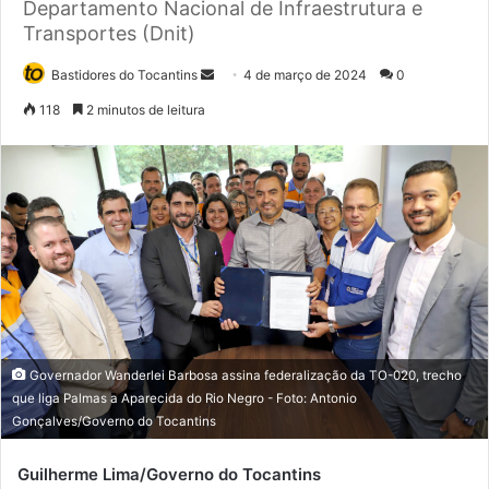
Departamento Nacional de Infraestrutura e
Transportes (Dnit)
Bastidores do Tocantins
M
4 de março de 2024
0
a
118
2 minutos de leitura
n
d
e
u
m
e
-
m
a
i
Governador Wanderlei Barbosa assina federalização da TO-020, trecho
l
que liga Palmas a Aparecida do Rio Negro - Foto: Antonio
Gonçalves/Governo do Tocantins
Guilherme Lima/Governo do Tocantins