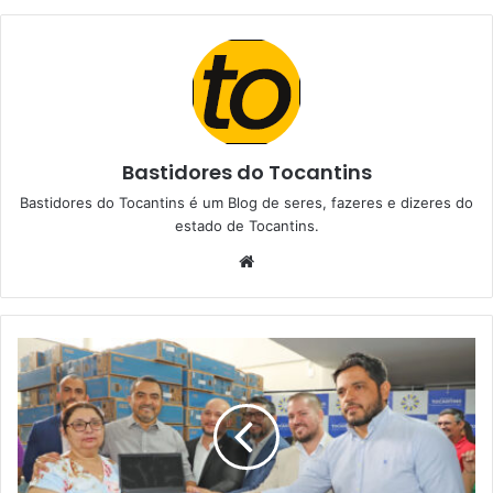
Bastidores do Tocantins
Bastidores do Tocantins é um Blog de seres, fazeres e dizeres do
estado de Tocantins.
W
e
b
s
i
t
e