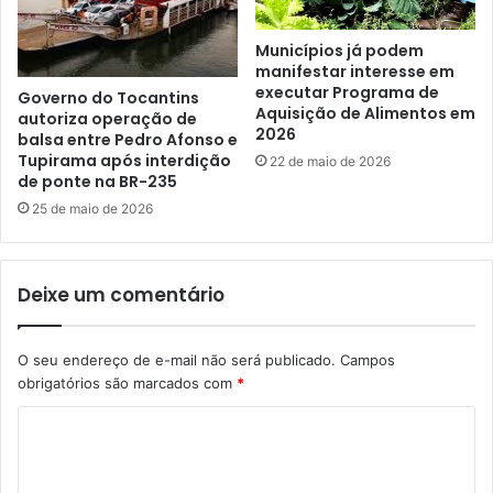
Municípios já podem
manifestar interesse em
executar Programa de
Governo do Tocantins
Aquisição de Alimentos em
autoriza operação de
2026
balsa entre Pedro Afonso e
Tupirama após interdição
22 de maio de 2026
de ponte na BR-235
25 de maio de 2026
Deixe um comentário
O seu endereço de e-mail não será publicado.
Campos
obrigatórios são marcados com
*
C
o
m