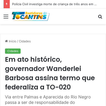
Professora Dorinha lidera disputa pelo Governo do Tocantins com 37,4% das intenções de voto, aponta pesquisa
Menu
P
p
Início
/
Cidades
Cidades
Em ato histórico,
governador Wanderlei
Barbosa assina termo que
federaliza a TO-020
Via entre Palmas e Aparecida do Rio Negro
passa a ser de responsabilidade do