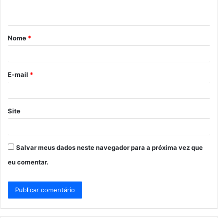
t
á
Nome
*
r
i
o
E-mail
*
*
Site
Salvar meus dados neste navegador para a próxima vez que
eu comentar.