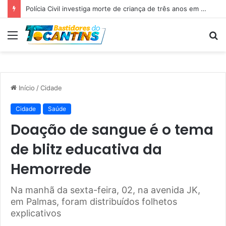
Professora Dorinha lidera disputa pelo Governo do Tocantins com 37,4% das intenções de voto, aponta pesquisa
Menu
P
p
Início
/
Cidade
Cidade
Saúde
Doação de sangue é o tema
de blitz educativa da
Hemorrede
Na manhã da sexta-feira, 02, na avenida JK,
em Palmas, foram distribuídos folhetos
explicativos