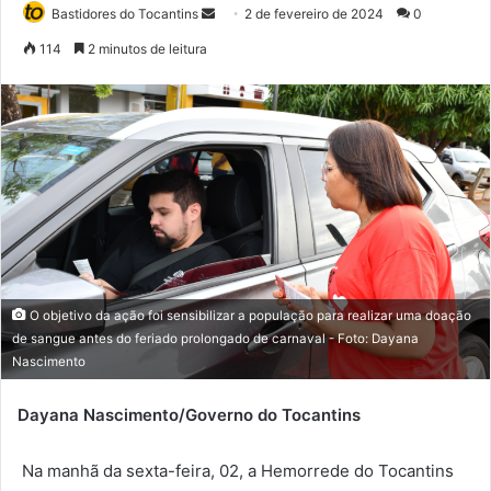
Bastidores do Tocantins
M
2 de fevereiro de 2024
0
a
114
2 minutos de leitura
n
d
e
u
m
e
-
m
a
i
O objetivo da ação foi sensibilizar a população para realizar uma doação
l
de sangue antes do feriado prolongado de carnaval - Foto: Dayana
Nascimento
Dayana Nascimento/Governo do Tocantins
Na manhã da sexta-feira, 02, a Hemorrede do Tocantins