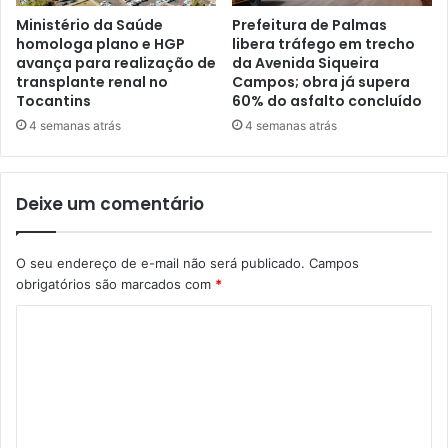
Ministério da Saúde
Prefeitura de Palmas
homologa plano e HGP
libera tráfego em trecho
avança para realização de
da Avenida Siqueira
transplante renal no
Campos; obra já supera
Tocantins
60% do asfalto concluído
4 semanas atrás
4 semanas atrás
Deixe um comentário
O seu endereço de e-mail não será publicado.
Campos
obrigatórios são marcados com
*
C
o
m
e
n