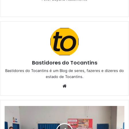
Bastidores do Tocantins
Bastidores do Tocantins é um Blog de seres, fazeres e dizeres do
estado de Tocantins.
W
e
b
s
i
t
e