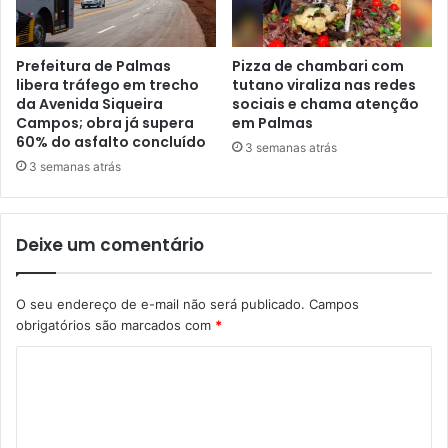
Prefeitura de Palmas
Pizza de chambari com
libera tráfego em trecho
tutano viraliza nas redes
da Avenida Siqueira
sociais e chama atenção
Campos; obra já supera
em Palmas
60% do asfalto concluído
3 semanas atrás
3 semanas atrás
Deixe um comentário
O seu endereço de e-mail não será publicado.
Campos
obrigatórios são marcados com
*
C
o
m