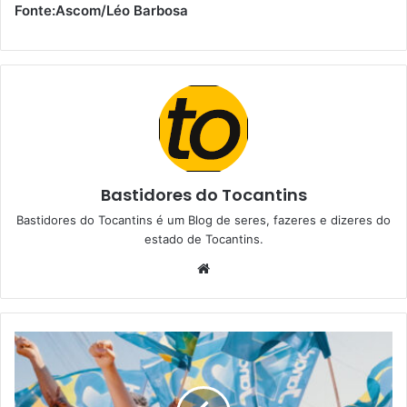
Fonte:Ascom/Léo Barbosa
Bastidores do Tocantins
Bastidores do Tocantins é um Blog de seres, fazeres e dizeres do
estado de Tocantins.
W
e
b
s
i
t
e