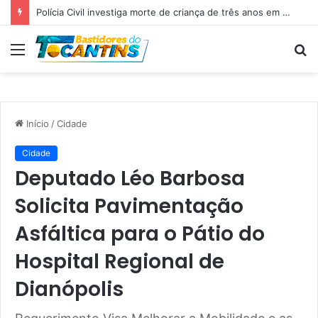
Polícia Civil investiga morte de criança de três anos em Palmas; pai é suspeito de agressão
Menu
P
p
Início
/
Cidade
Cidade
Deputado Léo Barbosa
Solicita Pavimentação
Asfáltica para o Pátio do
Hospital Regional de
Dianópolis