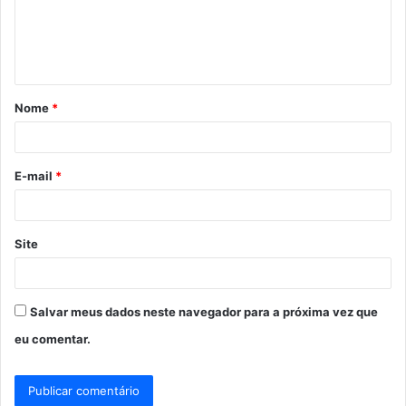
e
n
t
á
Nome
*
r
i
o
E-mail
*
*
Site
Salvar meus dados neste navegador para a próxima vez que
eu comentar.