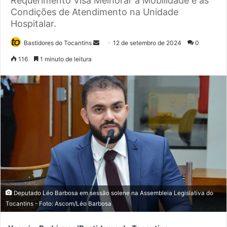
Requerimento Visa Melhorar a Mobilidade e as
Condições de Atendimento na Unidade
Hospitalar.
Bastidores do Tocantins
M
12 de setembro de 2024
0
a
116
1 minuto de leitura
n
d
e
u
m
e
-
m
a
i
l
Deputado Léo Barbosa em sessão solene na Assembleia Legislativa do
Tocantins - Foto: Ascom/Léo Barbosa