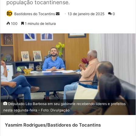
população tocantinense.
Bastidores do Tocantins
M
13 de janeiro de 2025
0
a
100
1 minuto de leitura
n
d
e
u
m
e
-
m
a
i
l
Deputado Léo Barbosa em seu gabinete recebendo líderes e prefeitos
nesta segunda-feira – Foto: Divulgação
Yasmim Rodrigues/Bastidores do Tocantins