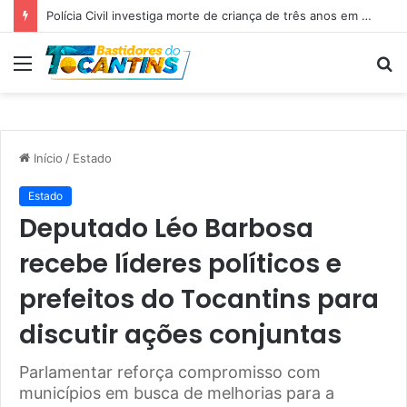
Professora Dorinha lidera disputa pelo Governo do Tocantins com 37,4% das intenções de voto, aponta pesquisa
Menu
P
p
Início
/
Estado
Estado
Deputado Léo Barbosa
recebe líderes políticos e
prefeitos do Tocantins para
discutir ações conjuntas
Parlamentar reforça compromisso com
municípios em busca de melhorias para a