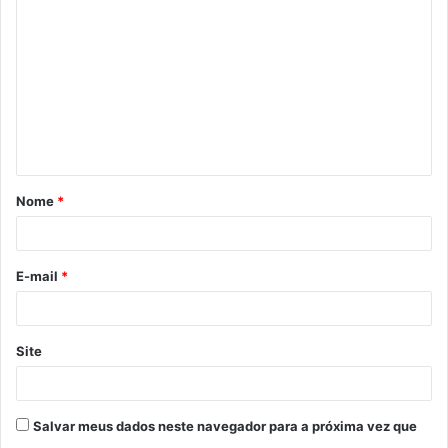
o
m
e
n
t
á
Nome
*
r
i
o
E-mail
*
*
Site
Salvar meus dados neste navegador para a próxima vez que