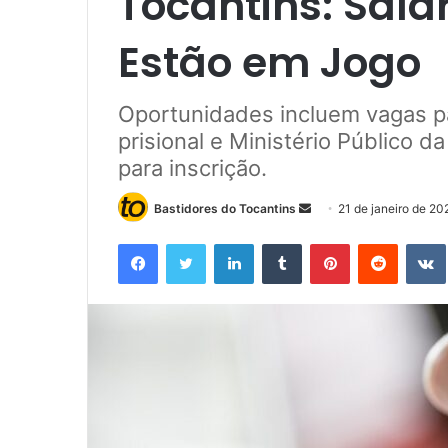
Tocantins: Salár
Estão em Jogo
Oportunidades incluem vagas pa
prisional e Ministério Público d
para inscrição.
Bastidores do Tocantins
M
21 de janeiro de 20
a
Facebook
Twitter
Linkedin
Tumblr
Pinterest
Reddit
n
d
e
u
m
e
-
m