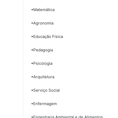
•Matemática
•Agronomia
•Educação Física
•Pedagogia
•Psicologia
•Arquitetura
•Serviço Social
•Enfermagem
•Engenharia Ambiental e de Alimentos