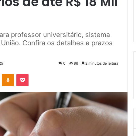
ios de até R$ 18 Mil
ra professor universitário, sistema
a União. Confira os detalhes e prazos
25
0
96
2 minutos de leitura
VK
OK
Pocket