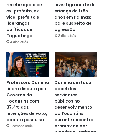
recebe apoio de
investiga morte de
ex-prefeito, ex-
criança de três
vice-prefeito e
anos em Palmas;
lideranças
pai é suspeito de
políticas de
agressão
Taguatinga
3 dias atrás
3 dias atrás
Professora Dorinha
Dorinha destaca
lidera disputa pelo
papel dos
Governo do
servidores
Tocantins com
públicos no
37,4% das
desenvolvimento
intenções de voto,
do Tocantins
aponta pesquisa
durante encontro
promovido por
1 semana atrás
Wanderlei Barbosa