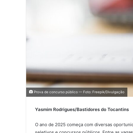
a
i
l
Prova de concurso público — Foto: Freepik/Divulgação
Yasmim Rodrigues/Bastidores do Tocantins
O ano de 2025 começa com diversas oportuni
seletivos e concursos públicos. Entre as vaga