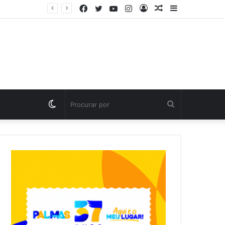
Facebook
Twitter
YouTube
Instagram
Entrar
Artigo
Barra
Polícia Civil investiga morte de criança de três anos em Palmas; pai é suspeito de agressão
aleatório
Lateral
Switch
Procurar
skin
por